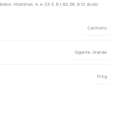
os. Vitaminas: A, e, D3, E, B 1, B2, B6, B 12, ácido
Cachorro
Gigante
,
Grande
15 Kg