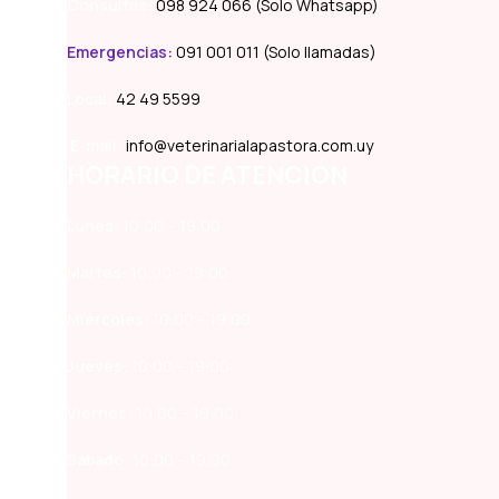
Consultas:
098 924 066 (Solo Whatsapp)
Emergencias
:
091 001 011 (Solo llamadas)
Local:
42 49 5599
E-mail:
info@veterinarialapastora.com.uy
HORARIO DE ATENCIÓN
Lunes:
10:00 – 19:00
Martes:
10:00 – 19:00
Miércoles:
10:00 – 19:00
Jueves:
10:00 – 19:00
Viernes:
10:00 – 19:00
Sábado:
10:00 – 19:00