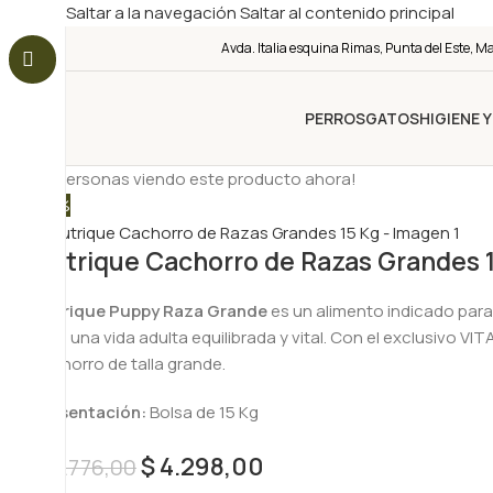
Saltar a la navegación
Saltar al contenido principal
Avda. Italia esquina Rimas, Punta del Este, M
PERROS
GATOS
HIGIENE 
15
¡Personas viendo este producto ahora!
-10%
Nutrique Cachorro de Razas Grandes 
Nutrique Puppy Raza Grande
es un alimento indicado para 
para una vida adulta equilibrada y vital. Con el exclusivo V
cachorro de talla grande.
Presentación:
Bolsa de 15 Kg
$
4.298,00
$
4.776,00