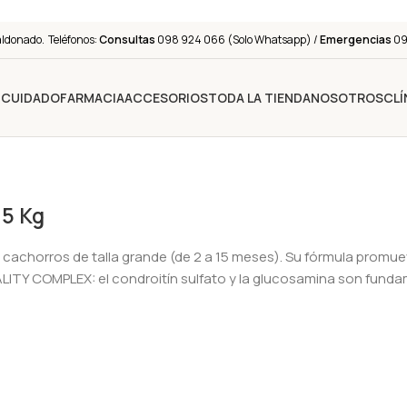
aldonado. Teléfonos:
Consultas
098 924 066 (Solo Whatsapp) /
Emergencias
091
Y CUIDADO
FARMACIA
ACCESORIOS
TODA LA TIENDA
NOSOTROS
CLÍ
15 Kg
cachorros de talla grande (de 2 a 15 meses). Su fórmula promuev
ITALITY COMPLEX: el condroitín sulfato y la glucosamina son funda