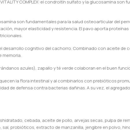
vo VITALITY COMPLEX: el condroitín sulfato y la glucosamina son f
osamina son fundamentales para la salud osteoarticular del perr
tación, mayor elasticidad y resistencia. El pavo aporta proteínas
tricionales.
a el desarrollo cognitivo del cachorro. Combinado con aceite de
de memoria.
rándanos azules), zapallo y té verde colaboran en el buen func
uecen la flora intestinal y al combinarlos con prebióticos prom
ad de defensa contra bacterias dañinas. A su vez, el agregado 
eshidratado, cebada, aceite de pollo, arvejas secas, pulpa de r
 sal, probióticos, extracto de manzanilla, jengibre en polvo, hi