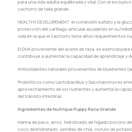
para una vida adulta equilibrada y vital. Con el exclusi
cachorro de talla grande.
HEALTHY DEVELOPEMENT: el condroitín sulfato y la gluc
protección del cartílago articular ayudando en su hidra
vida en la que el cachorro tiene altos requerimientos nu
El DHA proveniente del aceite de raya, es esencial par
contribuye a aumentar la capacidad de aprendizaje y 
Antioxidantes naturales provenientes de blueberries (a
Probióticos como Lactobacillius y Saccharomyces enriq
aprovechamiento de los nutrientes y aumenta la capacid
del tránsito intestinal.
Ingredientes de Nutrique Puppy Raza Grande
Harina de pavo, arroz, hidrolizado de hígado porcino d
coco deshidratado, semillas de chía, cloruro de potasio,