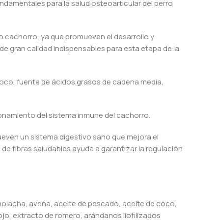
undamentales para la salud osteoarticular del perro
o cachorro, ya que promueven el desarrollo y
 de gran calidad indispensables para esta etapa de la
 coco, fuente de ácidos grasos de cadena media,
ionamiento del sistema inmune del cachorro.
ueven un sistema digestivo sano que mejora el
de fibras saludables ayuda a garantizar la regulación
emolacha, avena, aceite de pescado, aceite de coco,
nojo, extracto de romero, arándanos liofilizados