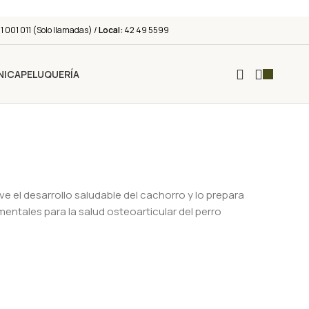
 001 011 (Solo llamadas) /
Local:
42 49 5599
NICA
PELUQUERÍA
e el desarrollo saludable del cachorro y lo prepara
mentales para la salud osteoarticular del perro