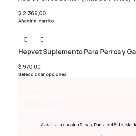
$
2.369,00
Añadir al carrito
Hepvet Suplemento Para Perros y Ga
$
970,00
Seleccionar opciones
La primer clínica veterinaria con e-commerce en Maldon
SÍGUENOS EN REDES
CONTACTO
Dirección:
Avda. Italia esquina Rimas, Punta del Este, Ma