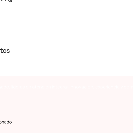
tos
ado, líderes en atención integral, innovación, experiencia y co
ldonado