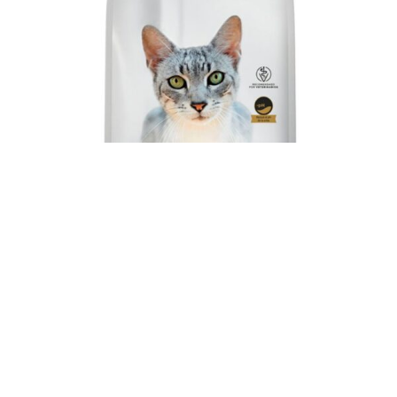
Pro Plan Gatos Adultos Urinary 1 Kg
$
488,00
-
+