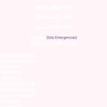
Jueves:
10:00 – 19:00
Viernes:
10:00 – 19:00
Sábado:
10:00 – 19:00
Domingo:
(Sólo Emergencias)
ÁREA DE USUARIO
Accede o Regístrate
Detalles de la cuenta
Direcciones
Tus Favoritos
Tus Pedidos
Contraseña perdida
Accede o Regístrate
Detalles de la cuenta
Direcciones
Tus Favoritos