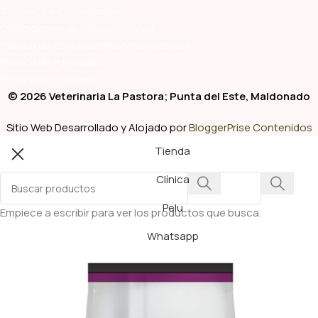
Términos y Condiciones
Condiciones de Pagos y Envíos
Política de devoluciones y reembolsos
Política de Privacidad
Política de Cookies
© 2026 Veterinaria La Pastora; Punta del Este, Maldonado
Sitio Web Desarrollado y Alojado por
BloggerPrise Contenidos
Tienda
Clínica
Pelu
Empiece a escribir para ver los productos que busca.
Whatsapp