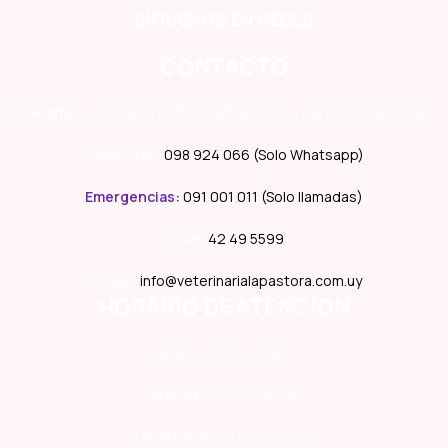
SÍGUENOS EN REDES
CONTACTO
Dirección:
Avda. Italia esquina Rimas, Punta del Este, Maldonado
Consultas:
098 924 066 (Solo Whatsapp)
Emergencias
:
091 001 011 (Solo llamadas)
Local:
42 49 5599
E-mail:
info@veterinarialapastora.com.uy
HORARIO DE ATENCIÓN
Lunes:
10:00 – 19:00
Martes:
10:00 – 19:00
Miércoles:
10:00 – 19:00