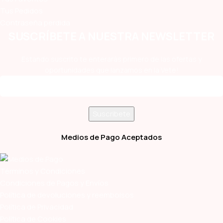
Tus Pedidos
Contraseña perdida
SUSCRÍBETE A NUESTRA NEWSLETTER
Estando suscrito te enterarás primero de las ofertas y
oportunidades que lanzamos en la Vete!
Medios de Pago Aceptados
Términos y Condiciones
Condiciones de Pagos y Envíos
Política de devoluciones y reembolsos
Política de Privacidad
Política de Cookies