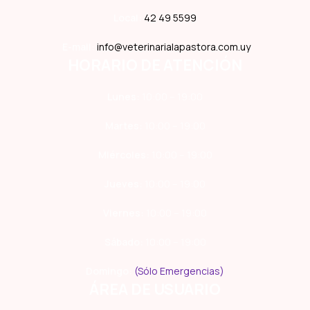
Local:
42 49 5599
E-mail:
info@veterinarialapastora.com.uy
HORARIO DE ATENCIÓN
Lunes:
10:00 – 19:00
Martes:
10:00 – 19:00
Miércoles:
10:00 – 19:00
Jueves:
10:00 – 19:00
Viernes:
10:00 – 19:00
Sábado:
10:00 – 19:00
Domingo:
(Sólo Emergencias)
ÁREA DE USUARIO