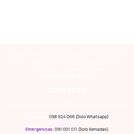
La primer clínica veterinaria con e-commerce en Maldonado,
líderes en atención integral, innovación, experiencia y
compromiso con el bienestar animal.
SÍGUENOS EN REDES
CONTACTO
Dirección:
Avda. Italia esquina Rimas, Punta del Este, Maldonado
Consultas:
098 924 066 (Solo Whatsapp)
Emergencias
:
091 001 011 (Solo llamadas)