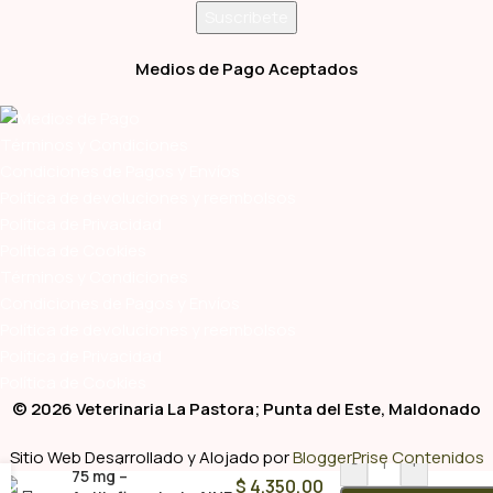
Medios de Pago Aceptados
Términos y Condiciones
Condiciones de Pagos y Envíos
Política de devoluciones y reembolsos
Política de Privacidad
Política de Cookies
Términos y Condiciones
Condiciones de Pagos y Envíos
Política de devoluciones y reembolsos
Política de Privacidad
Política de Cookies
© 2026 Veterinaria La Pastora; Punta del Este, Maldonado
Rimadyl masticable
Sitio Web Desarrollado y Alojado por
BloggerPrise Contenidos
-
+
75 mg –
$
4.350,00