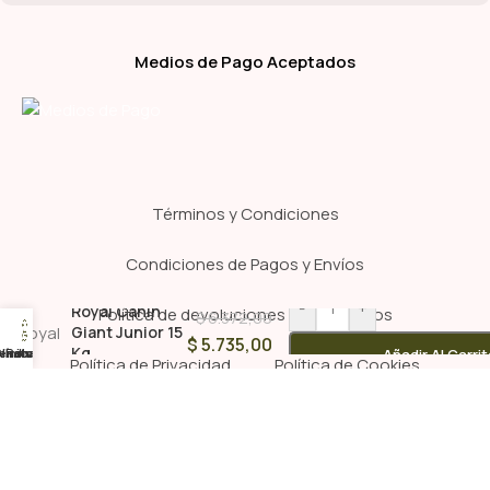
Medios de Pago Aceptados
Términos y Condiciones
Condiciones de Pagos y Envíos
-
+
Royal Canin
Política de devoluciones y reembolsos
$
6.372,00
Giant Junior 15
$
5.735,00
Kg
ienda
línica
Whatsapp
Pelu
Añadir Al Carri
Política de Privacidad
Política de Cookies
© 2026 Veterinaria La Pastora; Punta del Este, Maldonado