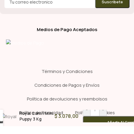
Medios de Pago Aceptados
Términos y Condiciones
Condiciones de Pagos y Envíos
Política de devoluciones y reembolsos
-
+
Política de Privacidad
Política de Cookies
Royal Canin Mini
$
3.078,00
Puppy 3 Kg
tsapp
enda
ínica
elu
Añadir Al Carr