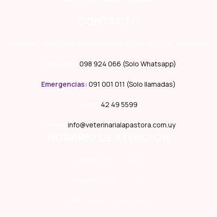
CONTACTO
Dirección:
Avda. Italia esquina Rimas, Punta del Este, Maldonado
Consultas:
098 924 066 (Solo Whatsapp)
Emergencias
:
091 001 011 (Solo llamadas)
Local:
42 49 5599
E-mail:
info@veterinarialapastora.com.uy
HORARIO DE ATENCIÓN
Lunes:
10:00 – 19:00
Martes:
10:00 – 19:00
Miércoles:
10:00 – 19:00