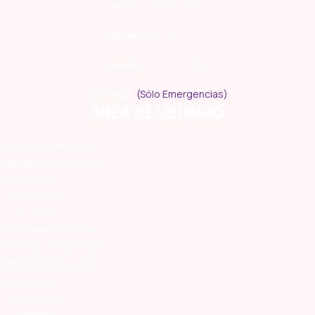
Jueves:
10:00 – 19:00
Viernes:
10:00 – 19:00
Sábado:
10:00 – 19:00
Domingo:
(Sólo Emergencias)
ÁREA DE USUARIO
Accede o Regístrate
Detalles de la cuenta
Direcciones
Tus Favoritos
Tus Pedidos
Contraseña perdida
Accede o Regístrate
Detalles de la cuenta
Direcciones
Tus Favoritos
Tus Pedidos