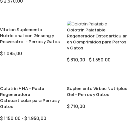
$
2.370,00
Añadir Al Carrito
Añadir Al Carrito
Vitaton Suplemento
Colotrin Palatable
Nutricional con Ginseng y
Regenerador Osteoarticular
Resveratrol – Perros y Gatos
en Comprimidos para Perros
y Gatos
$
1.095,00
$
310,00
-
$
1.550,00
Añadir Al Carrito
Seleccionar Opciones
Colotrin + HA – Pasta
Suplemento Virbac Nutriplus
Regeneradora
Gel – Perros y Gatos
Osteoarticular para Perros y
$
710,00
Gatos
Añadir Al Carrito
$
1.150,00
-
$
1.950,00
Seleccionar Opciones