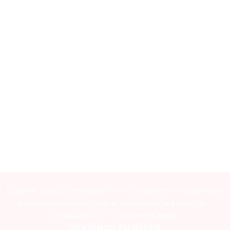
La primer clínica veterinaria con e-commerce en Maldonado,
líderes en atención integral, innovación, experiencia y
compromiso con el bienestar animal.
SÍGUENOS EN REDES