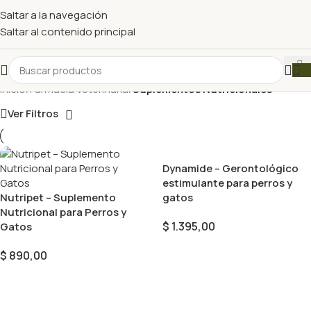
Saltar a la navegación
Saltar al contenido principal
Inicio
/
Farmacia Veterinaria
/
Suplementos Nutricionales
Ver Filtros
Dynamide – Gerontológico
estimulante para perros y
Nutripet – Suplemento
gatos
Nutricional para Perros y
$
1.395,00
Gatos
Añadir Al Carrito
$
890,00
Añadir Al Carrito