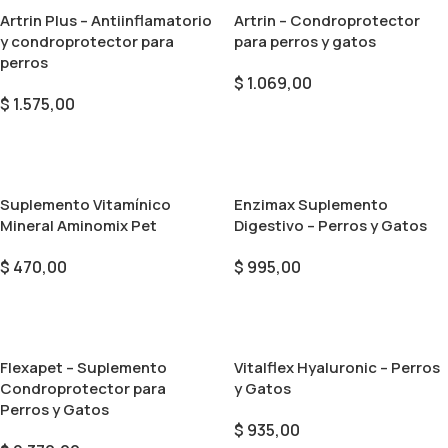
Artrin Plus – Antiinflamatorio
Artrin – Condroprotector
y condroprotector para
para perros y gatos
perros
$
1.069,00
$
1.575,00
Añadir Al Carrito
Añadir Al Carrito
Suplemento Vitamínico
Enzimax Suplemento
Mineral Aminomix Pet
Digestivo – Perros y Gatos
$
470,00
$
995,00
Añadir Al Carrito
Añadir Al Carrito
Flexapet – Suplemento
Vitalflex Hyaluronic – Perros
Condroprotector para
y Gatos
Perros y Gatos
$
935,00