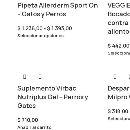
Pipeta Allerderm Sport On
VEGGI
– Gatos y Perros
Bocado
contra 
$
1.238,00
-
$
1.393,00
aliento
Seleccionar opciones
$
442,00
Seleccion
Suplemento Virbac
Despar
Nutriplus Gel – Perros y
Milpro 
Gatos
$
318,00
Seleccion
$
710,00
Añadir al carrito