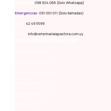
Consultas:
098 924 066 (Solo Whatsapp)
Emergencias
:
091 001 011 (Solo llamadas)
Local:
42 49 5599
E-mail:
info@veterinarialapastora.com.uy
HORARIO DE ATENCIÓN
Lunes:
10:00 – 19:00
Martes:
10:00 – 19:00
Miércoles:
10:00 – 19:00
Jueves:
10:00 – 19:00
Viernes:
10:00 – 19:00
Sábado:
10:00 – 19:00