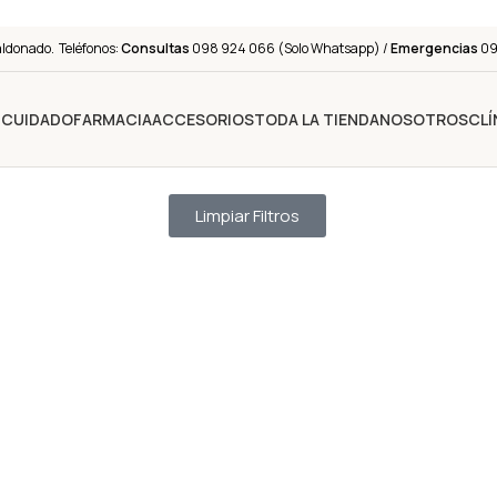
aldonado. Teléfonos:
Consultas
098 924 066 (Solo Whatsapp) /
Emergencias
091
Y CUIDADO
FARMACIA
ACCESORIOS
TODA LA TIENDA
NOSOTROS
CLÍ
Limpiar Filtros