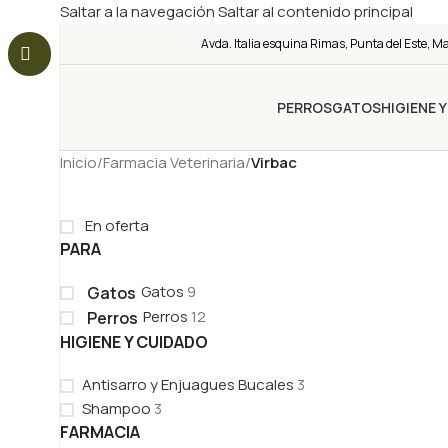
Saltar a la navegación
Saltar al contenido principal
Avda. Italia esquina Rimas, Punta del Este, M
PERROS
GATOS
HIGIENE 
Inicio
/
Farmacia Veterinaria
/
Virbac
En oferta
PARA
Gatos
9
Gatos
Perros
12
Perros
HIGIENE Y CUIDADO
Antisarro y Enjuagues Bucales
3
Shampoo
3
FARMACIA