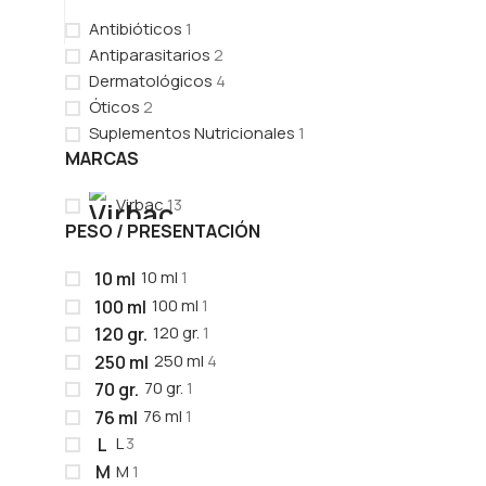
Antibióticos
1
Antiparasitarios
2
Dermatológicos
4
Óticos
2
Suplementos Nutricionales
1
MARCAS
Virbac
13
PESO / PRESENTACIÓN
10 ml
1
10 ml
100 ml
1
100 ml
120 gr.
1
120 gr.
250 ml
4
250 ml
70 gr.
1
70 gr.
76 ml
1
76 ml
L
3
L
M
1
M