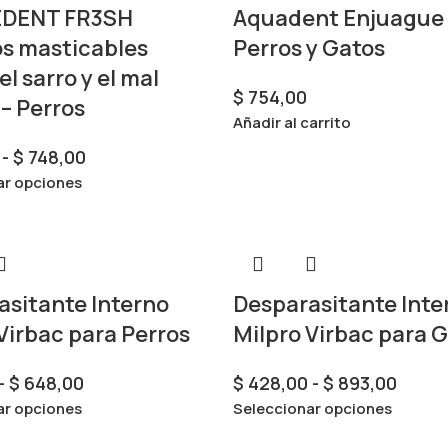
EDENT FR3SH
Aquadent Enjuague 
s masticables
Perros y Gatos
el sarro y el mal
$
754,00
 – Perros
Añadir al carrito
-
$
748,00
ar opciones
asitante Interno
Desparasitante Inte
Virbac para Perros
Milpro Virbac para 
-
$
648,00
$
428,00
-
$
893,00
ar opciones
Seleccionar opciones