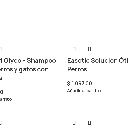
yl Glyco – Shampoo
Easotic Solución Óti
rros y gatos con
Perros
s
$
1.097,00
Añadir al carrito
00
arrito