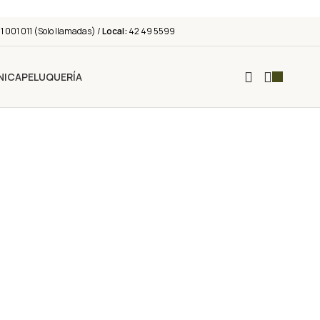
 001 011 (Solo llamadas) /
Local:
42 49 5599
NICA
PELUQUERÍA