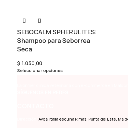
SEBOCALM SPHERULITES:
Shampoo para Seborrea
Seca
$
1.050,00
Seleccionar opciones
La primer clínica veterinaria con e-commerce en Maldon
SÍGUENOS EN REDES
CONTACTO
Dirección:
Avda. Italia esquina Rimas, Punta del Este, Ma