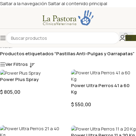
Saltar a la navegación
Saltar al contenido principal
Inicio
/
Productos etiquetados “Pastillas Anti-Pulgas y Garrapatas”
Ver Filtros
Power Plus Spray
Power Ultra Perros 41 a 60
Kg
$
805,00
Añadir Al Carrito
$
550,00
Añadir Al Carrito
Power Ultra Perros 11 a 20 Kg