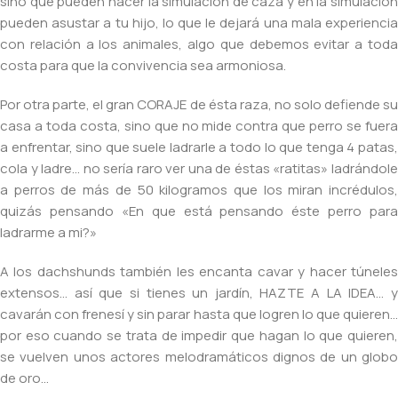
sino que pueden hacer la simulación de caza y en la simulación
pueden asustar a tu hijo, lo que le dejará una mala experiencia
con relación a los animales, algo que debemos evitar a toda
costa para que la convivencia sea armoniosa.
Por otra parte, el gran CORAJE de ésta raza, no solo defiende su
casa a toda costa, sino que no mide contra que perro se fuera
a enfrentar, sino que suele ladrarle a todo lo que tenga 4 patas,
cola y ladre… no sería raro ver una de éstas «ratitas» ladrándole
a perros de más de 50 kilogramos que los miran incrédulos,
quizás pensando «En que está pensando éste perro para
ladrarme a mi?»
A los dachshunds también les encanta cavar y hacer túneles
extensos… así que si tienes un jardín, HAZTE A LA IDEA… y
cavarán con frenesí y sin parar hasta que logren lo que quieren…
por eso cuando se trata de impedir que hagan lo que quieren,
se vuelven unos actores melodramáticos dignos de un globo
de oro…