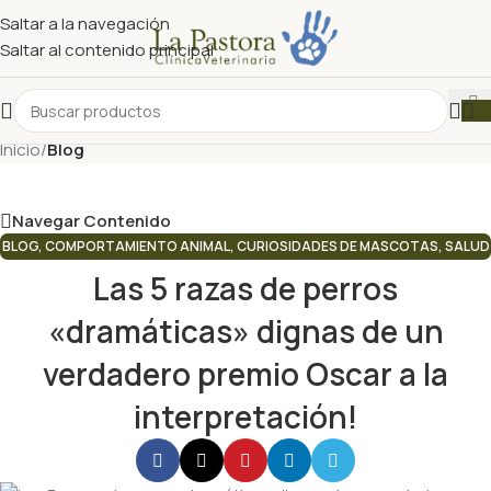
Saltar a la navegación
Saltar al contenido principal
Nuestro Blog
Inicio
/
Blog
Navegar Contenido
BLOG
,
COMPORTAMIENTO ANIMAL
,
CURIOSIDADES DE MASCOTAS
,
SALUD
ANIMAL
Las 5 razas de perros
«dramáticas» dignas de un
verdadero premio Oscar a la
interpretación!