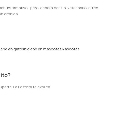
en informativo, pero deberá ser un veterinario quien
ón crónica.
iene en gatos
higiene en mascotas
Mascotas
ito?
parte. La Pastora te explica.