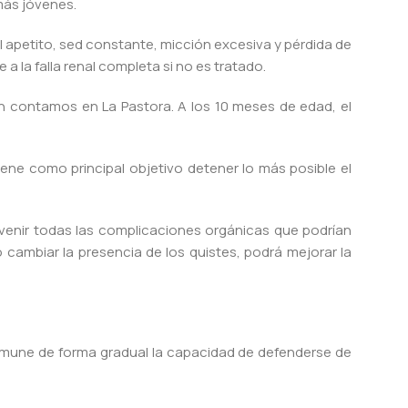
más jóvenes.
l apetito, sed constante, micción excesiva y pérdida de
 la falla renal completa si no es tratado.
én contamos en La Pastora. A los 10 meses de edad, el
iene como principal objetivo detener lo más posible el
revenir todas las complicaciones orgánicas que podrían
 cambiar la presencia de los quistes, podrá mejorar la
 inmune de forma gradual la capacidad de defenderse de