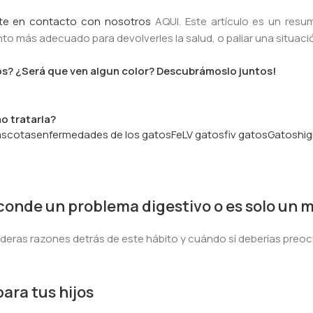
te en contacto con nosotros
AQUI. Este artículo es un resum
ento más adecuado para devolverles la salud, o paliar una situaci
ros? ¿Será que ven algun color? Descubrámoslo juntos!
o tratarla?
ascotas
enfermedades de los gatos
FeLV gatos
fiv gatos
Gatos
hig
sconde un problema digestivo o es solo un m
aderas razones detrás de este hábito y cuándo sí deberías preocu
ara tus hijos