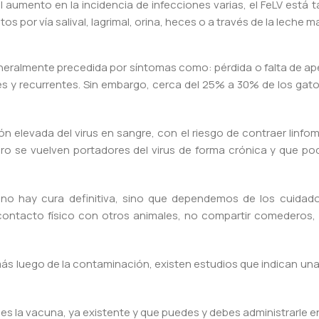
el aumento en la incidencia de infecciones varias, el FeLV está
tos por vía salival, lagrimal, orina, heces o a través de la lech
eneralmente precedida por síntomas como: pérdida o falta de ape
s y recurrentes. Sin embargo, cerca del 25% a 30% de los gato
elevada del virus en sangre, con el riesgo de contraer linfom
o se vuelven portadores del virus de forma crónica y que podr
l no hay cura definitiva, sino que dependemos de los cuida
 contacto físico con otros animales, no compartir comederos,
más luego de la contaminación, existen estudios que indican un
es la vacuna, ya existente y que puedes y debes administrarle en