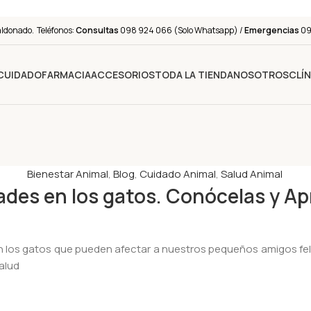
aldonado. Teléfonos:
Consultas
098 924 066 (Solo Whatsapp) /
Emergencias
091
 CUIDADO
FARMACIA
ACCESORIOS
TODA LA TIENDA
NOSOTROS
CLÍN
Bienestar Animal
,
Blog
,
Cuidado Animal
,
Salud Animal
ades en los gatos. Conócelas y Ap
 los gatos que pueden afectar a nuestros pequeños amigos feli
alud