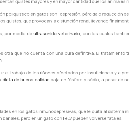
sentan quistes mayores y en mayor cantidad que los animales 
ñón poliquístico en gatos son: depresión, pérdida o reducción de
 quistes, que provocan la disfunción renal, llevando finalmente a
va, por medio de
ultrasonido veterinario
, con los cuales tambi
s otra que no cuenta con una cura definitiva. El tratamiento t
n.
ir el trabajo de los riñones afectados por insuficiencia y a p
na
dieta de buena calidad
baja en fósforo y sódio, a pesar de no
edades en los gatos inmunodepresivas, que le quita al sistema
 banales, pero en un gato con FeLV pueden volverse fatales.