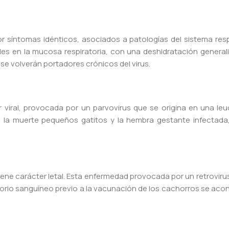
 síntomas idénticos, asociados a patologías del sistema respira
les en la mucosa respiratoria, con una deshidratación general
 se volverán portadores crónicos del virus.
 viral, provocada por un parvovirus que se origina en una le
 a la muerte pequeños gatitos y la hembra gestante infectad
iene carácter letal. Esta enfermedad provocada por un retrovir
atorio sanguíneo previo a la vacunación de los cachorros se ac