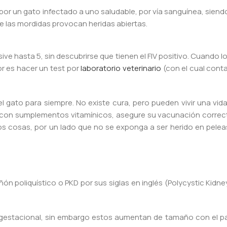
da por un gato infectado a uno saludable, por vía sanguínea, s
e las mordidas provocan heridas abiertas.
ve hasta 5, sin descubrirse que tienen el FIV positivo. Cuando l
jor es hacer un test por
laboratorio veterinario
(con el cual cont
l gato para siempre. No existe cura, pero pueden vivir una vid
 con sumplementos vitamínicos, asegure su vacunación correc
os cosas, por un lado que no se exponga a ser herido en pelea
ón poliquístico o PKD por sus siglas en inglés (Polycystic Kidne
 gestacional, sin embargo estos aumentan de tamaño con el pas