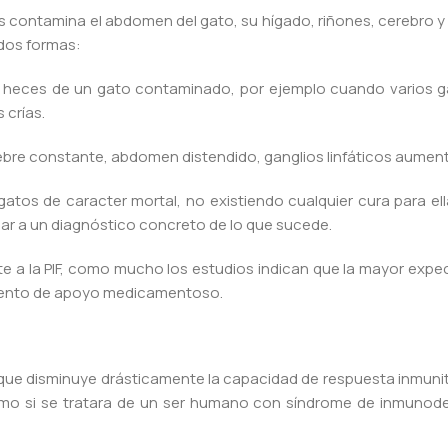
s contamina el abdomen del gato, su hígado, riñones, cerebro 
 dos formas:
as heces de un gato contaminado, por ejemplo cuando varios 
 crías.
iebre constante, abdomen distendido, ganglios linfáticos aumen
atos de caracter mortal, no existiendo cualquier cura para el
gar a un diagnóstico concreto de lo que sucede.
nte a la PIF, como mucho los estudios indican que la mayor expe
miento de apoyo medicamentoso.
que disminuye drásticamente la capacidad de respuesta inmunitari
mo si se tratara de un ser humano con síndrome de inmunodefi