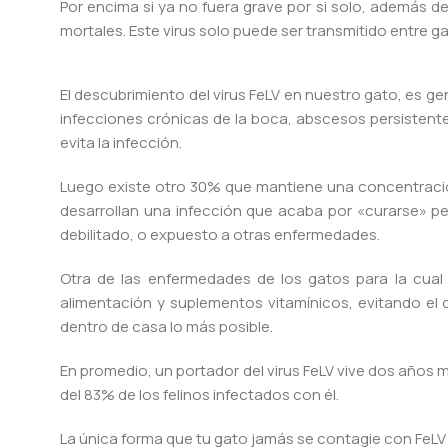
Por encima si ya no fuera grave por si solo, además d
mortales. Este virus solo puede ser transmitido entre ga
El descubrimiento del virus FeLV en nuestro gato, es g
infecciones crónicas de la boca, abscesos persistente
evita la infección.
Luego existe otro 30% que mantiene una concentración 
desarrollan una infección que acaba por «curarse» per
debilitado, o expuesto a otras enfermedades.
Otra de las enfermedades de los gatos para la cua
alimentación y suplementos vitamínicos, evitando el
dentro de casa lo más posible.
En promedio, un portador del virus FeLV vive dos años 
del 83% de los felinos infectados con él.
La única forma que tu gato jamás se contagie con FeLV 