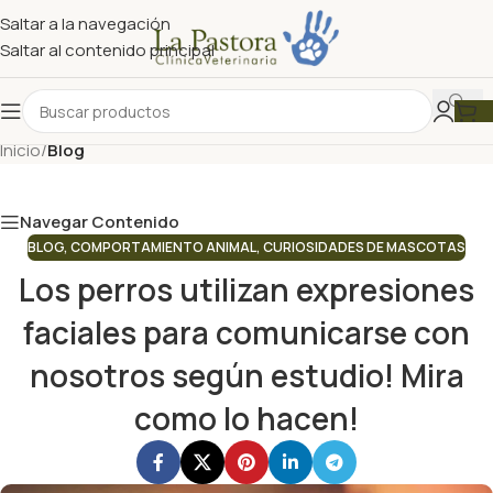
Saltar a la navegación
Saltar al contenido principal
Nuestro Blog
Inicio
/
Blog
Navegar Contenido
BLOG
,
COMPORTAMIENTO ANIMAL
,
CURIOSIDADES DE MASCOTAS
Los perros utilizan expresiones
faciales para comunicarse con
nosotros según estudio! Mira
como lo hacen!