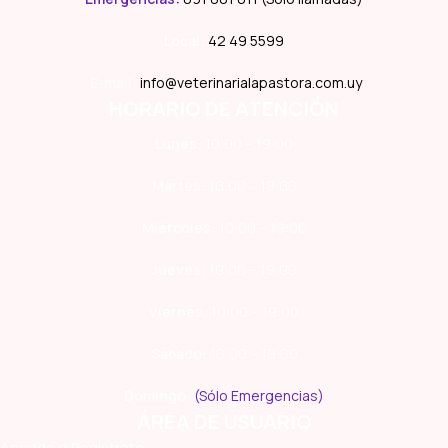
Local:
42 49 5599
E-mail:
info@veterinarialapastora.com.uy
HORARIO DE ATENCIÓN
Lunes:
10:00 – 19:00
Martes:
10:00 – 19:00
Miércoles:
10:00 – 19:00
Jueves:
10:00 – 19:00
Viernes:
10:00 – 19:00
Sábado:
10:00 – 19:00
Domingo:
(Sólo Emergencias)
ÁREA DE USUARIO
Accede o Regístrate