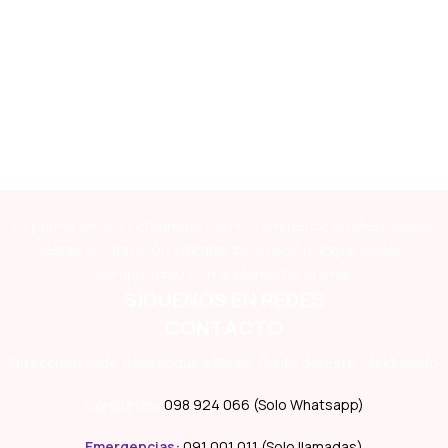
La primer clínica veterinaria con e-commerce en Maldonado,
líderes en atención integral, innovación, experiencia y
compromiso con el bienestar animal.
SÍGUENOS EN REDES
CONTACTO
Dirección:
Avda. Italia esquina Rimas, Punta del Este, Maldonado
Consultas:
098 924 066 (Solo Whatsapp)
Emergencias
:
091 001 011 (Solo llamadas)