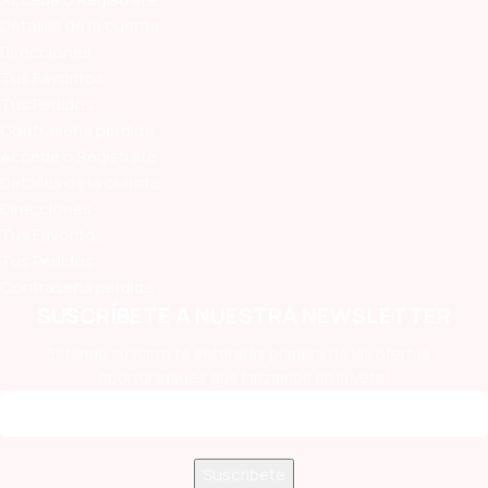
Detalles de la cuenta
Direcciones
Tus Favoritos
Tus Pedidos
Contraseña perdida
Accede o Regístrate
Detalles de la cuenta
Direcciones
Tus Favoritos
Tus Pedidos
Contraseña perdida
SUSCRÍBETE A NUESTRA NEWSLETTER
Estando suscrito te enterarás primero de las ofertas y
oportunidades que lanzamos en la Vete!