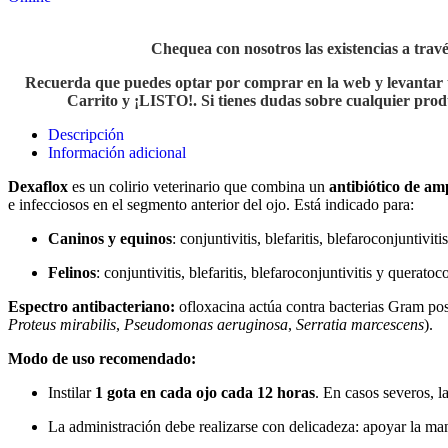
Consúltanos disponibilidad del producto en Whatsapp
Chequea con nosotros las existencias a trav
Recuerda que puedes optar por comprar en la web y levantar tu
Carrito y ¡LISTO!. Si tienes dudas sobre cualquier produ
Descripción
Información adicional
Dexaflox
es un colirio veterinario que combina un
antibiótico de am
e infecciosos en el segmento anterior del ojo. Está indicado para:
Caninos y equinos
: conjuntivitis, blefaritis, blefaroconjuntiviti
Felinos
: conjuntivitis, blefaritis, blefaroconjuntivitis y querato
Espectro antibacteriano:
ofloxacina actúa contra bacterias Gram po
Proteus mirabilis
,
Pseudomonas aeruginosa
,
Serratia marcescens
).
Modo de uso recomendado:
Instilar
1 gota en cada ojo cada 12 horas
. En casos severos, l
La administración debe realizarse con delicadeza: apoyar la man