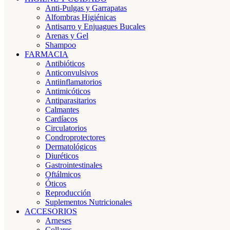
Anti-Pulgas y Garrapatas
Alfombras Higiénicas
Antisarro y Enjuagues Bucales
Arenas y Gel
Shampoo
FARMACIA
Antibióticos
Anticonvulsivos
Antiinflamatorios
Antimicóticos
Antiparasitarios
Calmantes
Cardíacos
Circulatorios
Condroprotectores
Dermatológicos
Diuréticos
Gastrointestinales
Oftálmicos
Óticos
Reproducción
Suplementos Nutricionales
ACCESORIOS
Arneses
Collares