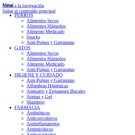
Menú
Saltar a la navegación
Saltar al contenido principal
PERROS
Alimentos Secos
Alimentos Húmedos
Alimento Medicado
Snacks
Anti-Pulgas y Garrapatas
GATOS
Alimentos Secos
Alimentos Húmedos
Alimento Medicado
Anti-Pulgas y Garrapatas
HIGIENE Y CUIDADO
Anti-Pulgas y Garrapatas
Alfombras Higiénicas
Antisarro y Enjuagues Bucales
Arenas y Gel
Shampoo
FARMACIA
Antibióticos
Anticonvulsivos
Antiinflamatorios
Antimicóticos
Antiparasitarios