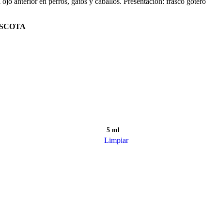
jo anterior en perros, gatos y caballos. Presentación: frasco gotero
ASCOTA
5 ml
Limpiar