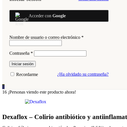
Acceder con
Google
Obligatorio
Nombre de usuario o correo electrónico
*
Obligatorio
Contraseña
*
Iniciar sesión
¿Ha olvidado su contraseña?
Recordarme
0
16
¡Personas viendo este producto ahora!
Dexaflox – Colirio antibiótico y antiinflama