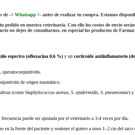
és de ->
Whatsapp
<- antes de realizar tu compra. Estamos disponib
 pedido en nuestra veterinaria. Con ello los costos de envío será
cto no dejes de consultarnos, en especial los productos de Farmac
plio espectro (ofloxacina 0,6 %)
y un
corticoide antiinflamatorio (
s, queratoconjuntivitis.
conjuntivitis de origen traumático.
sitivas (como
Staphylococcus aureus
,
S. epidermidis
,
S. pneumoniae
) y
a frecuencia puede ser ajustada por el veterinario a 3‑4 veces por día
.
o en la frente del paciente y sostener el gotero a unos 1–2 cm del saco