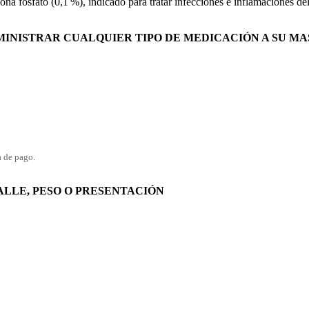
 fosfato (0,1 %), indicado para tratar infecciones e inflamaciones del o
MINISTRAR CUALQUIER TIPO DE MEDICACIÓN A SU M
a de pago.
ALLE, PESO O PRESENTACIÓN
 equinos cantidad