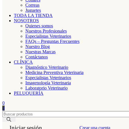
Correas
Juguetes
TODA LA TIENDA
NOSOTROS
Quienes somos
Nuestros Profesionales
Especialistas Veterinarios
FAQs – Preguntas Frecuentes
Nuestro Blog
Nuestras Marcas
Contáctanos
CLÍNICA
Diagnóstico Veterinario
Medicina Preventiva Veterinaria
Especialistas Veterinarios
Imagenología Veterinaria
Laboratorio Veterinario
PELUQUERÍA
0
0
Iniciar sesión
Crear una cuenta