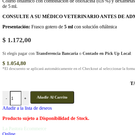
Colirio oftálmico con combinación de ofloxacina (0,6 %) y dexametasona
de 5 ml.
CONSULTE A SU MÉDICO VETERINARIO ANTES DE AD
Presentación:
Frasco gotero de
5 ml
con solución oftálmica
$
1.172,00
Si elegís pagar con
Transferencia Bancaria
o
Contado en Pick Up Local
:
$
1.054,80
*El descuento se aplicará automáticamente en el Checkout al seleccionar la form
T
Dexaflox – Colirio antibiótico y antiinflamatorio para perros, gatos y
Añadir Al Carrito
-
+
Añadir a la lista de deseos
Producto sujeto a Disponibilidad de Stock.
La Pastora Ecommerce
Online