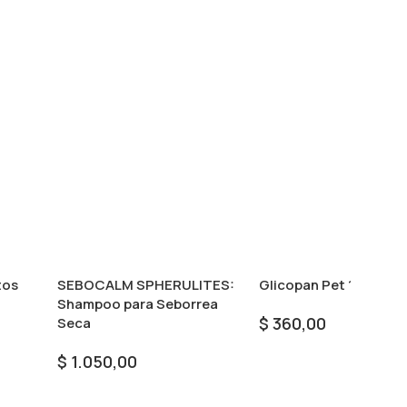
tos
SEBOCALM SPHERULITES:
Glicopan Pet 125 ml
Shampoo para Seborrea
$
360,00
Seca
Seleccionar Opciones
$
1.050,00
Seleccionar Opciones