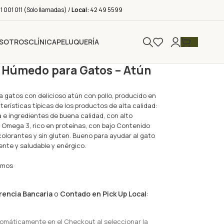
 001 011 (Solo llamadas) /
Local:
42 49 5599
SOTROS
CLÍNICA
PELUQUERÍA
 Húmedo para Gatos – Atún
 gatos con delicioso atún con pollo, producido en
terísticas típicas de los productos de alta calidad:
a e ingredientes de buena calidad, con alto
n Omega 3, rico en proteínas, con bajo Contenido
colorantes y sin gluten. Bueno para ayudar al gato
nte y saludable y enérgico.
amos
rencia Bancaria
o
Contado en Pick Up Local
:
tomáticamente en el Checkout al seleccionar la