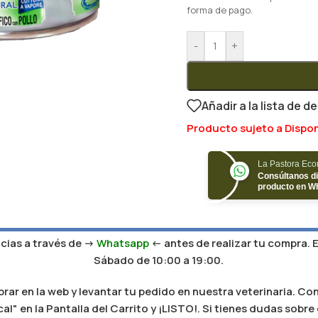
forma de pago.
-
+
Añadir a la lista de d
Producto sujeto a Dispon
La Pastora Ec
Consúltanos di
producto en W
ias a través de ->
Whatsapp
<- antes de realizar tu compra. 
Sábado de 10:00 a 19:00.
r en la web y levantar tu pedido en nuestra veterinaria. Con
al" en la Pantalla del Carrito y ¡LISTO!. Si tienes dudas sobr