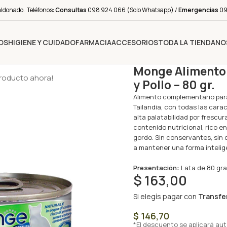
aldonado. Teléfonos:
Consultas
098 924 066 (Solo Whatsapp) /
Emergencias
091
OS
HIGIENE Y CUIDADO
FARMACIA
ACCESORIOS
TODA LA TIENDA
NO
Monge Alimento
producto ahora!
y Pollo – 80 gr.
Alimento complementario para
Tailandia, con todas las carac
alta palatabilidad por frescur
contenido nutricional, rico e
gordo. Sin conservantes, sin 
a mantener una forma intelige
Presentación:
Lata de 80 gr
$
163,00
Si elegís pagar con
Transfe
$
146,70
*El descuento se aplicará au