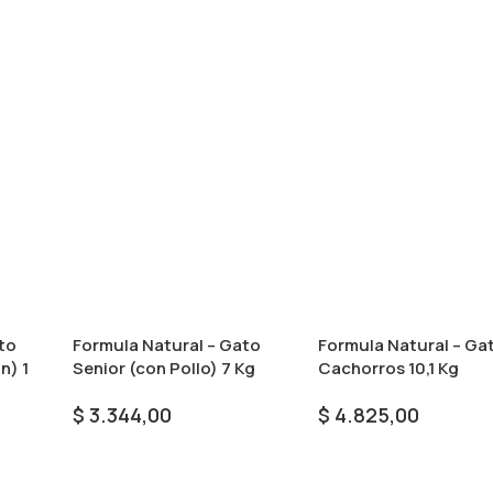
to
Formula Natural – Gato
Formula Natural – Ga
n) 1
Senior (con Pollo) 7 Kg
Cachorros 10,1 Kg
$
3.344,00
$
4.825,00
Añadir Al Carrito
Añadir Al Carrito