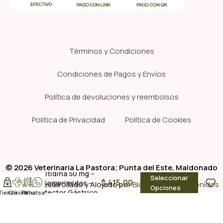
Términos y Condiciones
Condiciones de Pagos y Envíos
Política de devoluciones y reembolsos
Política de Privacidad
Política de Cookies
© 2026 Veterinaria La Pastora; Punta del Este, Maldonado
Ranitidina 50 mg –
Seleccionar
$
415,00
10 Comprimidos –
Sitio Web Desarrollado y Alojado por
BloggerPrise Contenidos
Opciones
Protector Gástrico
Tienda
Clínica
Pelu
Whatsapp