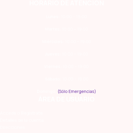
HORARIO DE ATENCIÓN
Lunes:
10:00 – 19:00
Martes:
10:00 – 19:00
Miércoles:
10:00 – 19:00
Jueves:
10:00 – 19:00
Viernes:
10:00 – 19:00
Sábado:
10:00 – 19:00
Domingo:
(Sólo Emergencias)
ÁREA DE USUARIO
Accede o Regístrate
Detalles de la cuenta
Direcciones