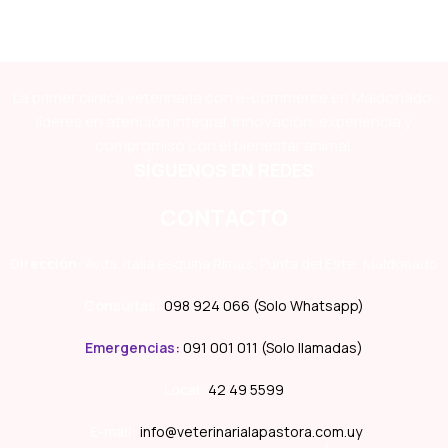
La primer clínica veterinaria con e-commerce en Maldonado,
líderes en atención integral, innovación, experiencia y
compromiso con el bienestar animal.
SÍGUENOS EN REDES
CONTACTO
Dirección:
Avda. Italia esquina Rimas, Punta del Este, Maldonado
Consultas:
098 924 066 (Solo Whatsapp)
Emergencias
:
091 001 011 (Solo llamadas)
Local:
42 49 5599
E-mail:
info@veterinarialapastora.com.uy