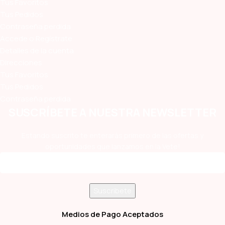
Tus Favoritos
Tus Pedidos
Contraseña perdida
Accede o Regístrate
Detalles de la cuenta
Direcciones
Tus Favoritos
Tus Pedidos
Contraseña perdida
SUSCRÍBETE A NUESTRA NEWSLETTER
Estando suscrito te enterarás primero de las ofertas y
oportunidades que lanzamos en la Vete!
Medios de Pago Aceptados