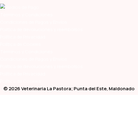
Términos y Condiciones
Condiciones de Pagos y Envíos
Política de devoluciones y reembolsos
Política de Privacidad
Política de Cookies
Términos y Condiciones
Condiciones de Pagos y Envíos
Política de devoluciones y reembolsos
Política de Privacidad
Política de Cookies
© 2026 Veterinaria La Pastora; Punta del Este, Maldonado
Sitio Web Desarrollado y Alojado por
BloggerPrise Contenidos
Tienda
Clínica
Pelu