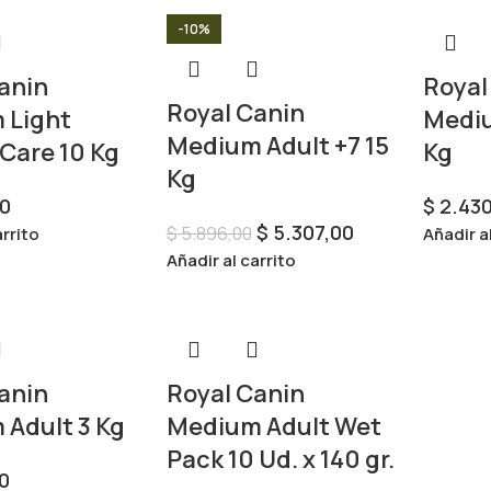
-10%
anin
Royal
Royal Canin
 Light
Mediu
Medium Adult +7 15
Care 10 Kg
Kg
Kg
0
$
2.430
$
5.307,00
$
5.896,00
arrito
Añadir a
Añadir al carrito
anin
Royal Canin
Adult 3 Kg
Medium Adult Wet
Pack 10 Ud. x 140 gr.
0