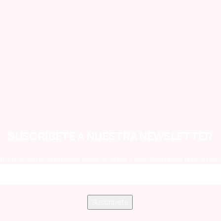
SUSCRÍBETE A NUESTRA NEWSLETTER
ito te enterarás primero de las ofertas y oportunidades que lanzam