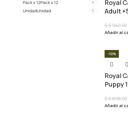
Royal C
Pack x 12
Pack x 12
5
Adult +5
Unidad
Unidad
5
$
5.940,00
Añadir al c
-10%
Royal C
Puppy 1
$
6.696,00
Añadir al c