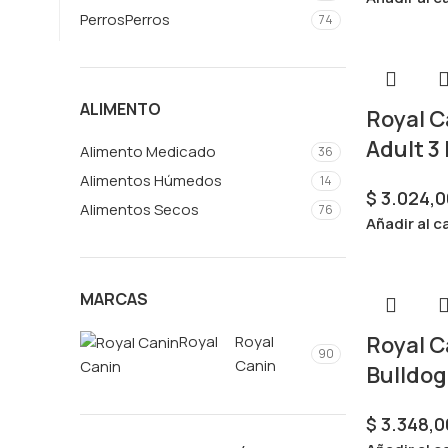
Perros
Perros
74
ALIMENTO
Royal C
Adult 3
Alimento Medicado
36
Alimentos Húmedos
14
$
3.024,0
Alimentos Secos
76
Añadir al c
MARCAS
Royal C
Royal
Royal
90
Canin
Canin
Bulldog
$
3.348,0