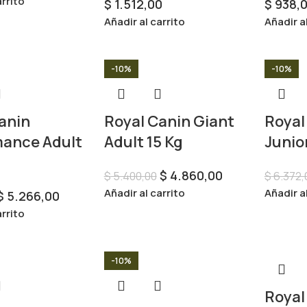
arrito
$
1.512,00
$
938,
Añadir al carrito
Añadir a
-10%
-10%
anin
Royal Canin Giant
Royal
mance Adult
Adult 15 Kg
Junior
$
4.860,00
$
5.400,00
$
6.372,
Añadir al carrito
Añadir a
$
5.266,00
arrito
-10%
Royal