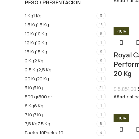
Añadir al c
PESO / PRESENTACIÓN
1 Kg
1 Kg
3
1,5 Kg
1,5 Kg
15
-10%
10 Kg
10 Kg
8
12 Kg
12 Kg
1
15 Kg
15 Kg
9
Royal C
2 Kg
2 Kg
9
Perfor
2,5 Kg
2,5 Kg
1
20 Kg
20 Kg
20 Kg
1
3 Kg
3 Kg
21
$
5.851,00
500 gr
500 gr
Añadir al c
1
6 Kg
6 Kg
1
7 Kg
7 Kg
1
-10%
7,5 Kg
7,5 Kg
5
Pack x 10
Pack x 10
4