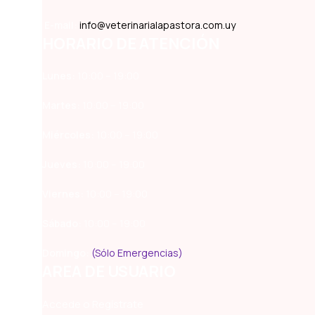
E-mail:
info@veterinarialapastora.com.uy
HORARIO DE ATENCIÓN
Lunes:
10:00 – 19:00
Martes:
10:00 – 19:00
Miércoles:
10:00 – 19:00
Jueves:
10:00 – 19:00
Viernes:
10:00 – 19:00
Sábado:
10:00 – 19:00
Domingo:
(Sólo Emergencias)
AREA DE USUARIO
Accede o Regístrate