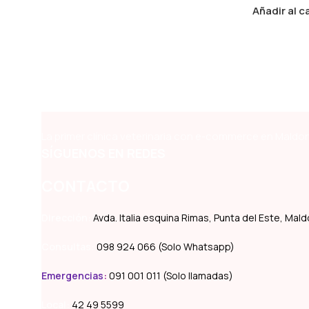
Añadir al c
La primer clínica veterinaria con e-commerce en Maldon
SÍGUENOS EN REDES
CONTACTO
Dirección:
Avda. Italia esquina Rimas, Punta del Este, Ma
Consultas:
098 924 066 (Solo Whatsapp)
Emergencias
:
091 001 011 (Solo llamadas)
Local:
42 49 5599