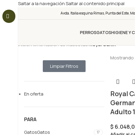
Saltar a la navegación
Saltar al contenido principal
Avda. Italia esquina Rimas, Punta del Este, M
PERROS
GATOS
HIGIENE Y 
Inicio
/
Alimentación de Mascotas
/
Royal Canin
Mostrando 
Limpiar Filtros
Royal C
En oferta
German
Adulto 
PARA
$
6.048,0
Gatos
Gatos
17
Añadir al c