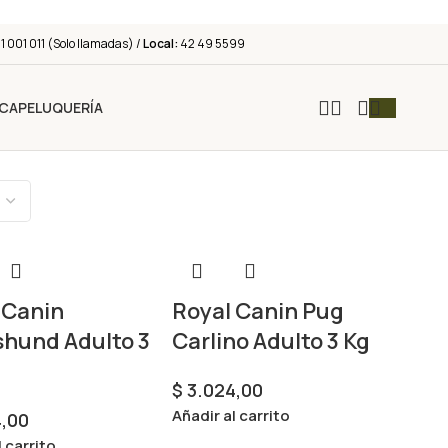
 001 011 (Solo llamadas) /
Local:
42 49 5599
ICA
PELUQUERÍA
 Canin
Royal Canin Pug
hund Adulto 3
Carlino Adulto 3 Kg
$
3.024,00
Añadir al carrito
,00
l carrito