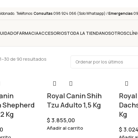
aldonado. Teléfonos:
Consultas
098 924 066 (Solo Whatsapp) /
Emergencias
091
CUIDADO
FARMACIA
ACCESORIOS
TODA LA TIENDA
NOSOTROS
CLÍN
1–30 de 90 resultados
anin
Royal Canin Shih
Royal
 Shepherd
Tzu Adulto 1,5 Kg
Dachs
12 Kg
Kg
$
3.855,00
Añadir al carrito
0
$
3.024
arrito
Añadir a