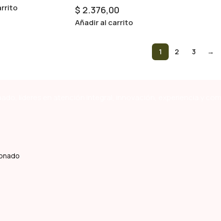
arrito
$
2.376,00
Añadir al carrito
1
2
3
→
ado, líderes en atención integral, innovación, experiencia y co
ldonado