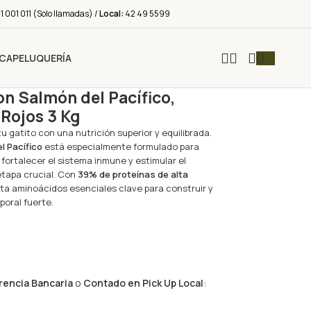
 001 011 (Solo llamadas) /
Local:
42 49 5599
ICA
PELUQUERÍA
n Salmón del Pacífico,
 Rojos 3 Kg
 gatito con una nutrición superior y equilibrada.
l Pacífico
está especialmente formulado para
 fortalecer el sistema inmune y estimular el
etapa crucial. Con
39% de proteínas de alta
rta aminoácidos esenciales clave para construir y
oral fuerte.
rencia Bancaria
o
Contado en Pick Up Local
: