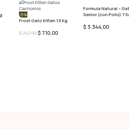
Formula Natural – Ga
-5%
Senior (con Pollo) 7 K
Kg
Frost Gato Kitten 1,5 Kg
$
3.344,00
$
710,00
$
747,00
Añadir Al Carrito
Añadir Al Carrito
ado, líderes en atención integral, innovación, experiencia y co