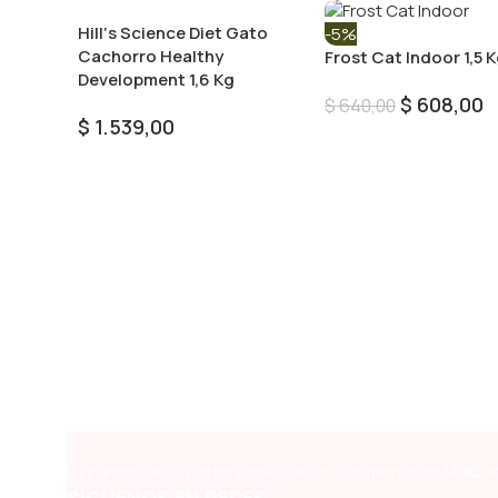
Hill‘s Science Diet Gato
-5%
Cachorro Healthy
Frost Cat Indoor 1,5 
Development 1,6 Kg
$
608,00
$
640,00
$
1.539,00
Añadir Al Carrito
Añadir Al Carrito
La primer clínica veterinaria con e-commerce en Maldon
SÍGUENOS EN REDES