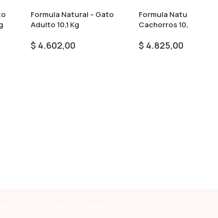
to
Formula Natural – Gato
Formula Natural – Ga
g
Adulto 10,1 Kg
Cachorros 10,1 Kg
$
4.602,00
$
4.825,00
Añadir Al Carrito
Añadir Al Carrito
mpromiso con el bienestar animal.