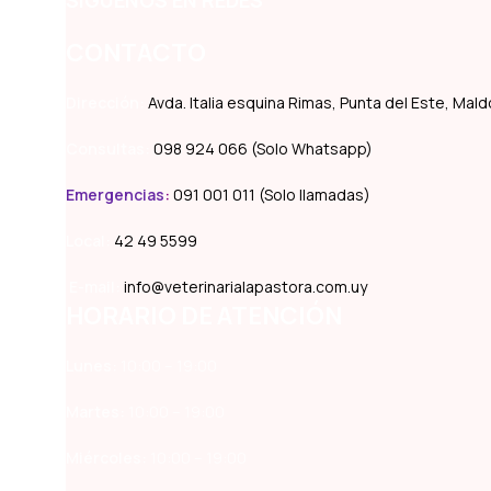
CONTACTO
Dirección:
Avda. Italia esquina Rimas, Punta del Este, Ma
Consultas:
098 924 066 (Solo Whatsapp)
Emergencias
:
091 001 011 (Solo llamadas)
Local:
42 49 5599
E-mail:
info@veterinarialapastora.com.uy
HORARIO DE ATENCIÓN
Lunes:
10:00 – 19:00
Martes:
10:00 – 19:00
Miércoles:
10:00 – 19:00