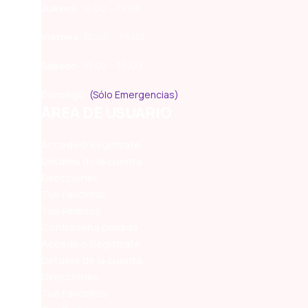
Jueves:
10:00 – 19:00
Viernes:
10:00 – 19:00
Sábado:
10:00 – 19:00
Domingo:
(Sólo Emergencias)
AREA DE USUARIO
Accede o Regístrate
Detalles de la cuenta
Direcciones
Tus Favoritos
Tus Pedidos
Contraseña perdida
Accede o Regístrate
Detalles de la cuenta
Direcciones
Tus Favoritos