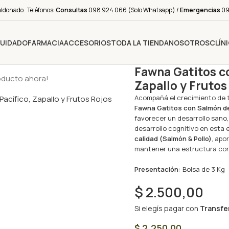
aldonado. Teléfonos:
Consultas
098 924 066 (Solo Whatsapp) /
Emergencias
091
CUIDADO
FARMACIA
ACCESORIOS
TODA LA TIENDA
NOSOTROS
CLÍN
Fawna Gatitos co
oducto ahora!
Zapallo y Frutos
Acompañá el crecimiento de tu
Fawna Gatitos con Salmón de
favorecer un desarrollo sano,
desarrollo cognitivo en esta 
calidad (Salmón & Pollo)
, apo
mantener una estructura corp
Presentación:
Bolsa de 3 Kg
$
2.500,00
Si elegís pagar con
Transfe
$
2.250,00