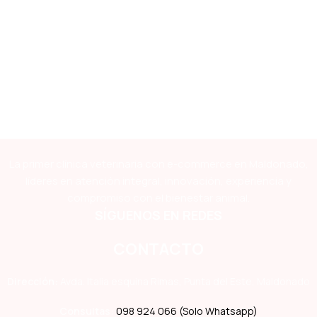
La primer clínica veterinaria con e-commerce en Maldonado,
líderes en atención integral, innovación, experiencia y
compromiso con el bienestar animal.
SÍGUENOS EN REDES
CONTACTO
Dirección:
Avda. Italia esquina Rimas, Punta del Este, Maldonado
Consultas:
098 924 066 (Solo Whatsapp)