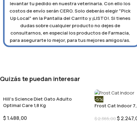
levantar tu pedido en nuestra veterinaria. Con ello los
costos de envío serán CERO. Solo deberás elegir "Pick
Up Local" en la Pantalla del Carrito y ¡LISTO!. Si tienes
dudas sobre cualquier producto no dejes de
consultarnos, en especial los productos de Farmacia,
para asegurarte lo mejor, para tus mejores amigos/as.
Quizás te puedan interesar
Hill‘s Science Diet Gato Adulto
-5%
Optimal Care 1,8 Kg
Frost Cat Indoor 7,
$
1.488,00
$
2.247,
$
2.365,00
Añadir Al Carrito
Añadir Al Carrito