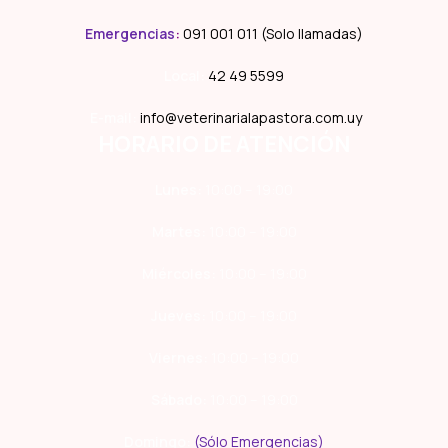
Emergencias
:
091 001 011 (Solo llamadas)
Local:
42 49 5599
E-mail:
info@veterinarialapastora.com.uy
HORARIO DE ATENCIÓN
Lunes:
10:00 – 19:00
Martes:
10:00 – 19:00
Miércoles:
10:00 – 19:00
Jueves:
10:00 – 19:00
Viernes:
10:00 – 19:00
Sábado:
10:00 – 19:00
Domingo:
(Sólo Emergencias)