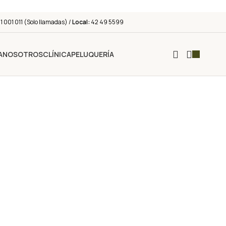
 001 011 (Solo llamadas) /
Local:
42 49 5599
A
NOSOTROS
CLÍNICA
PELUQUERÍA