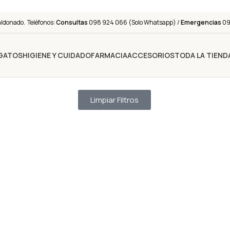
aldonado. Teléfonos:
Consultas
098 924 066 (Solo Whatsapp) /
Emergencias
091
GATOS
HIGIENE Y CUIDADO
FARMACIA
ACCESORIOS
TODA LA TIEND
Limpiar Filtros