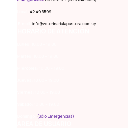
Local:
42 49 5599
E-mail:
info@veterinarialapastora.com.uy
HORARIO DE ATENCIÓN
Lunes:
10:00 – 19:00
Martes:
10:00 – 19:00
Miércoles:
10:00 – 19:00
Jueves:
10:00 – 19:00
Viernes:
10:00 – 19:00
Sábado:
10:00 – 19:00
Domingo:
(Sólo Emergencias)
AREA DE USUARIO