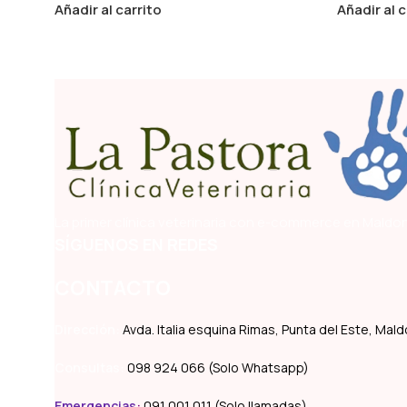
Añadir al carrito
Añadir al c
La primer clínica veterinaria con e-commerce en Maldon
SÍGUENOS EN REDES
CONTACTO
Dirección:
Avda. Italia esquina Rimas, Punta del Este, Ma
Consultas:
098 924 066 (Solo Whatsapp)
Emergencias
:
091 001 011 (Solo llamadas)