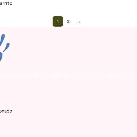
arrito
1
2
→
ado, líderes en atención integral, innovación, experiencia y co
ldonado