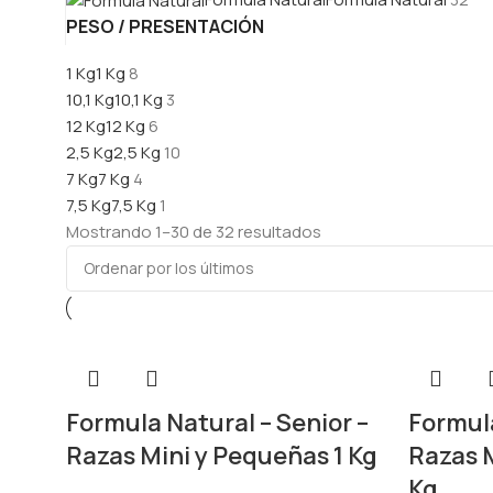
PESO / PRESENTACIÓN
1 Kg
1 Kg
8
10,1 Kg
10,1 Kg
3
12 Kg
12 Kg
6
2,5 Kg
2,5 Kg
10
7 Kg
7 Kg
4
7,5 Kg
7,5 Kg
1
Mostrando 1–30 de 32 resultados
Formula Natural – Senior –
Formula
Razas Mini y Pequeñas 1 Kg
Razas M
Kg