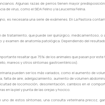
cianos. Algunas razas de perros tienen mayor predisposición 
a de virus, como el SIDA Felino y la Leucemia Felina.
ligno, es necesaria una serie de exámenes. En La Pastora conta
an de tratamiento, que puede ser quirúrgico, medicamentoso, o a
to y examen de anatomía patológica. Dependiendo del resultado,
importante resaltar que 75% de los animales que pasan por este
o, mareos y otros síntomas gastroentéricos).
erinaria pueden ser los más variados, como el aumento de volu
ia, falta de aire, adelgazamiento, aumento de volumen abdomin
icultad de locomoción, desorientación, cambios en el comporta
as en la piel y punta de las orejas y hocico.
e uno de estos síntomas, una consulta veterinaria precoz, gar