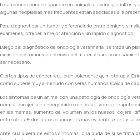
Los tumores pueden aparece en animales jóvenes, adultos y an
algunas neoplasias más frecuentes están asociadas a la presenci
Para diagnosticar un tumor y diferenciarlo entre benigno y ma
exámenes, ofrecer la mejor atención y un rápido diagnóstico.
Luego del diagnóstico de oncología veterinaria, se traza un pl
excisión del tumor y en el envío del material para procesamien
ser necesario.
Ciertos tipos de cáncer requieren solamente quimioterapia. Es 
como sucede muy a menudo con seres humanos (caída de cabell
Los síntomas de un animal con una patología de oncología vet
normal, enrojecido, ennegrecido o ulcerado, vómito, inapetenc
en las mamas, aumento del volumen en los huesos, cojera, dif
entre otros. En los gatos blancos los más evidentes son las úlcer
Ante cualquiera de estos síntomas, o la duda de si se trata d