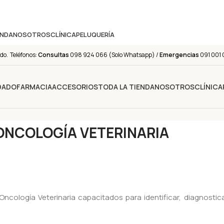
ENDA
NOSOTROS
CLÍNICA
PELUQUERÍA
do. Teléfonos:
Consultas
098 924 066 (Solo Whatsapp) /
Emergencias
091 001 
IDADO
FARMACIA
ACCESORIOS
TODA LA TIENDA
NOSOTROS
CLÍNICA
ONCOLOGÍA VETERINARIA
 Oncología Veterinaria capacitados para identificar, diagnosti