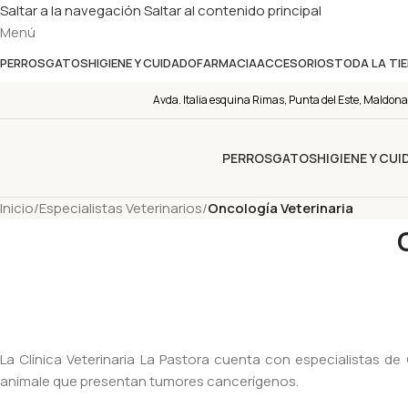
Saltar a la navegación
Saltar al contenido principal
Menú
PERROS
GATOS
HIGIENE Y CUIDADO
FARMACIA
ACCESORIOS
TODA LA TI
Avda. Italia esquina Rimas, Punta del Este, Maldona
PERROS
GATOS
HIGIENE Y CU
Inicio
/
Especialistas Veterinarios
/
Oncología Veterinaria
La Clínica Veterinaria La Pastora cuenta con especialistas de
animale que presentan tumores cancerígenos.