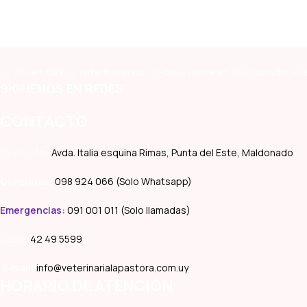
La primer clínica veterinaria con e-commerce en Maldonado, líde
SÍGUENOS EN REDES
CONTACTO
Dirección:
Avda. Italia esquina Rimas, Punta del Este, Maldonado
Consultas:
098 924 066 (Solo Whatsapp)
Emergencias
:
091 001 011 (Solo llamadas)
Local:
42 49 5599
E-mail:
info@veterinarialapastora.com.uy
HORARIO DE ATENCIÓN