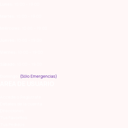
Lunes:
10:00 – 19:00
Martes:
10:00 – 19:00
Miércoles:
10:00 – 19:00
Jueves:
10:00 – 19:00
Viernes:
10:00 – 19:00
Sábado:
10:00 – 19:00
Domingo:
(Sólo Emergencias)
AREA DE USUARIO
Accede o Regístrate
Detalles de la cuenta
Direcciones
Tus Favoritos
Tus Pedidos