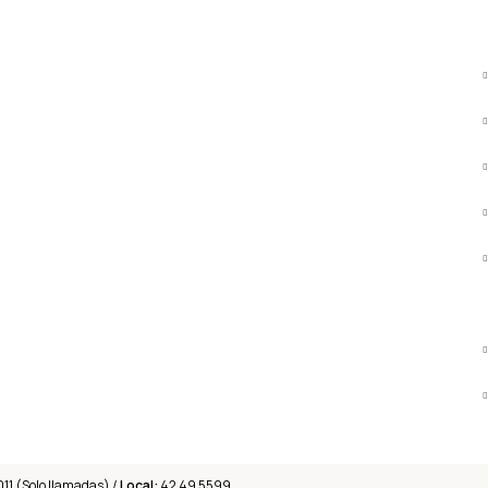
011 (Solo llamadas) /
Local:
42 49 5599