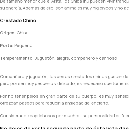
De tamaño menor que el Akita, los Shiba Inu pueden vivir tran
su energía. Además de ello, son animales muy higiénicos y no a
Crestado Chino
Origen
: China
Porte
: Pequeño
Temperamento
: Juguetón, alegre, compañero y cariñoso
Compañero y juguetón, los perros crestados chinos gustan de pa
pero por ser muy pequeño y delicado, es necesario que tomemos 
Por no tener pelos en gran parte de su cuerpo, es muy sensibl
ofrezcan paseos para reducir la ansiedad del encierro.
Considerado «caprichoso» por muchos, su personalidad es fue
No dejes de ver la segunda parte de ésta lista da