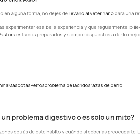
o en alguna forma, no dejes de
llevarlo al veterinario
para una re
experimentar esa bella experiencia y que regularmente lo lle
 Pastora
estamos preparados y siempre dispuestos a dar lo mejo
nina
Mascotas
Perros
problema de ladridos
razas de perro
 un problema digestivo o es solo un mito?
zones detrás de este hábito y cuándo sí deberías preocuparte. La