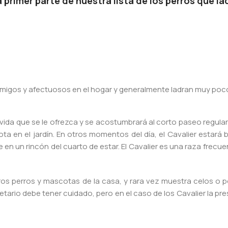
primer parte de nuestra lista de los perros que l
amigos y afectuosos en el hogar y generalmente ladran muy poc
e vida que se le ofrezca y se acostumbrará al corto paseo regul
ota en el jardín. En otros momentos del día, el Cavalier estará
n un rincón del cuarto de estar. El Cavalier es una raza frecu
otros perros y mascotas de la casa, y rara vez muestra celos o 
ario debe tener cuidado, pero en el caso de los Cavalier la pr