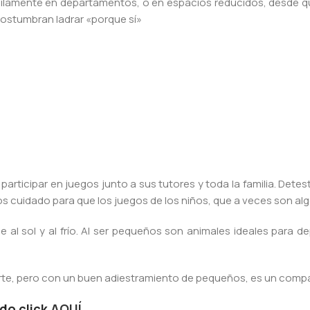
quilamente en departamentos, o en espacios reducidos, desde q
costumbran ladrar «porque sí»
rticipar en juegos junto a sus tutores y toda la familia. Dete
cuidado para que los juegos de los niños, que a veces son algo
e al sol y al frío. Al ser pequeños son animales ideales para
rte, pero con un buen adiestramiento de pequeños, es un comp
ndo click
AQUÍ