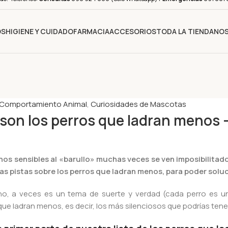
OS
HIGIENE Y CUIDADO
FARMACIA
ACCESORIOS
TODA LA TIENDA
NO
Comportamiento Animal
,
Curiosidades de Mascotas
son los perros que ladran menos –
os sensibles al «barullo» muchas veces se ven imposibilitad
as pistas sobre los perros que ladran menos, para poder solu
ho, a veces es un tema de suerte y verdad (cada perro es u
ue ladran menos, es decir, los más silenciosos que podrías tener