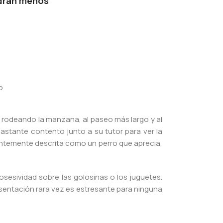
adran menos
o
ar rodeando la manzana, al paseo más largo y al
 bastante contento junto a su tutor para ver la
entemente descrita como un perro que aprecia,
posesividad sobre las golosinas o los juguetes.
esentación rara vez es estresante para ninguna