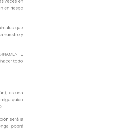
las veces en
en en riesgo
nimales que
ma nuestro y
ETERNAMENTE
e hacer todo
ún), es una
amigo quien
.
ción será la
enga, podrá