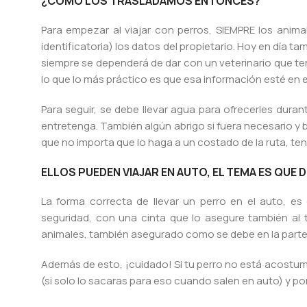
¿CÓMO LOS TRASLADAMOS ENTONCES?
Para empezar al viajar con perros, SIEMPRE los anima
identificatoria) los datos del propietario. Hoy en día 
siempre se dependerá de dar con un veterinario que te
lo que lo más práctico es que esa información esté en el
Para seguir, se debe llevar agua para ofrecerles duran
entretenga. También algún abrigo si fuera necesario y 
que no importa que lo haga a un costado de la ruta, ten
ELLOS PUEDEN VIAJAR EN AUTO, EL TEMA ES QUE
La forma correcta de llevar un perro en el auto, e
seguridad, con una cinta que lo asegure también al t
animales, también asegurado como se debe en la parte 
Además de esto, ¡cuidado! Si tu perro no está acostumb
(si solo lo sacaras para eso cuando salen en auto) y p