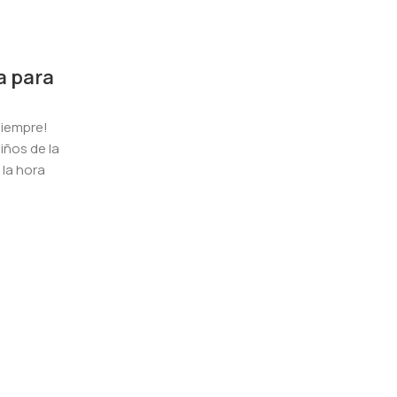
a para
siempre!
iños de la
 la hora
Mitos peligrosos sobre la esteriliz
mascotas que pueden provocar 
problemas que soluciones
La esterilización de mascotas es un procedimiento
que, además de ofrecer la acción contraceptiva y 
permanente de los comportamientos del celo, tam
influencia directa en la prevención de varios prob