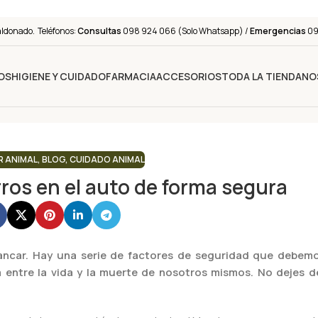
aldonado. Teléfonos:
Consultas
098 924 066 (Solo Whatsapp) /
Emergencias
091
OS
HIGIENE Y CUIDADO
FARMACIA
ACCESORIOS
TODA LA TIENDA
NO
R ANIMAL
,
BLOG
,
CUIDADO ANIMAL
ros en el auto de forma segura
arrancar. Hay una serie de factores de seguridad que debem
ia entre la vida y la muerte de nosotros mismos. No dejes d