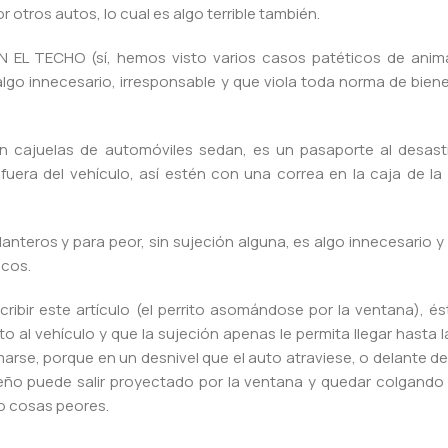
or otros autos, lo cual es algo terrible también.
EN EL TECHO (sí, hemos visto varios casos patéticos de anim
 algo innecesario, irresponsable y que viola toda norma de bien
en cajuelas de automóviles sedan, es un pasaporte al desast
fuera del vehículo, así estén con una correa en la caja de la
lanteros y para peor, sin sujeción alguna, es algo innecesario 
scos.
scribir este artículo (el perrito asomándose por la ventana), 
 al vehículo y que la sujeción apenas le permita llegar hasta 
rse, porque en un desnivel que el auto atraviese, o delante de
queño puede salir proyectado por la ventana y quedar colgando
 o cosas peores.