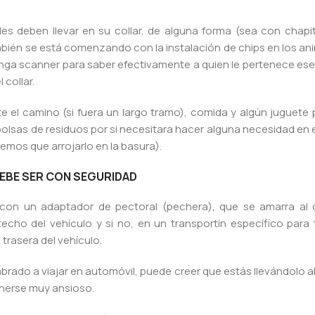
les deben llevar en su collar, de alguna forma (sea con chapi
también se está comenzando con la instalación de chips en los an
nga scanner para saber efectivamente a quien le pertenece ese
 collar.
te el camino (si fuera un largo tramo), comida y algún juguete
bolsas de residuos por si necesitara hacer alguna necesidad en 
emos que arrojarlo en la basura).
 DEBE SER CON SEGURIDAD
s con un adaptador de pectoral (pechera), que se amarra al 
echo del vehículo y si no, en un transportín específico para 
trasera del vehículo.
rado a viajar en automóvil, puede creer que estás llevándolo al
onerse muy ansioso.