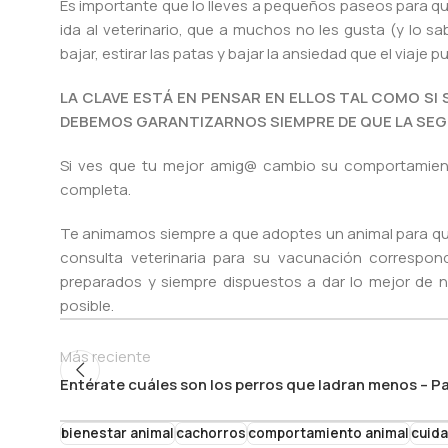
Es importante que lo lleves a pequeños paseos para qu
ida al veterinario, que a muchos no les gusta (y lo 
bajar, estirar las patas y bajar la ansiedad que el viaj
LA CLAVE ESTÁ EN PENSAR EN ELLOS TAL COMO S
DEBEMOS GARANTIZARNOS SIEMPRE DE QUE LA SEGU
Si ves que tu mejor amig@ cambio su comportamien
completa.
Te animamos siempre a que adoptes un animal para que
consulta veterinaria para su vacunación correspo
preparados y siempre dispuestos a dar lo mejor de n
posible.
Más reciente
Entérate cuáles son los perros que ladran menos – Pa
bienestar animal
cachorros
comportamiento animal
cuid