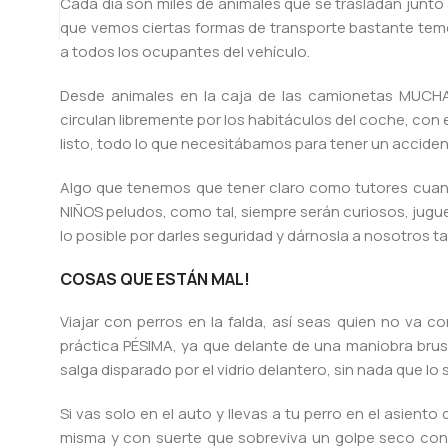
Cada día son miles de animales que se trasladan junto
que vemos ciertas formas de transporte bastante temer
a todos los ocupantes del vehículo.
Desde animales en la caja de las camionetas MUCH
circulan libremente por los habitáculos del coche, con 
listo, todo lo que necesitábamos para tener un accident
Algo que tenemos que tener claro como tutores cua
NIÑOS peludos, como tal, siempre serán curiosos, jugu
lo posible por darles seguridad y dárnosla a nosotros t
COSAS QUE ESTÁN MAL!
Viajar con perros en la falda, así seas quien no va 
práctica PÉSIMA, ya que delante de una maniobra bru
salga disparado por el vidrio delantero, sin nada qu
Si vas solo en el auto y llevas a tu perro en el asient
misma y con suerte que sobreviva un golpe seco contr