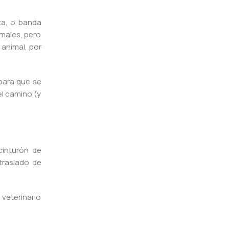
ta, o banda
imales, pero
 animal, por
 para que se
el camino (y
cinturón de
traslado de
 veterinario