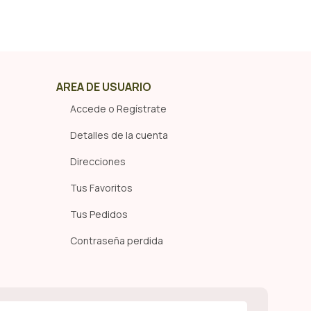
salud. No dejes de conocer y derribar los mitos que
este sentido a continuación
Continuar leyendo
AREA DE USUARIO
Accede o Regístrate
Detalles de la cuenta
Direcciones
Tus Favoritos
Tus Pedidos
Contraseña perdida