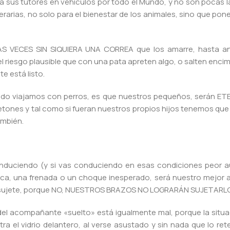
 a sus tutores en vehículos por todo el Mundo, y no son pocas 
arias, no solo para el bienestar de los animales, sino que pon
AS VECES SIN SIQUIERA UNA CORREA que los amarre, hasta a
el riesgo plausible que con una pata apreten algo, o salten enci
e está listo.
ndo viajamos con perros, es que nuestros pequeños, serán 
etones y tal como si fueran nuestros propios hijos tenemos qu
ambién.
conduciendo (y si vas conduciendo en esas condiciones peor a
sca, una frenada o un choque inesperado, será nuestro mejor 
e lo sujete, porque NO, NUESTROS BRAZOS NO LOGRARÁN SUJETARLO
o del acompañante «suelto» está igualmente mal, porque la situa
a el vidrio delantero, al verse asustado y sin nada que lo ret