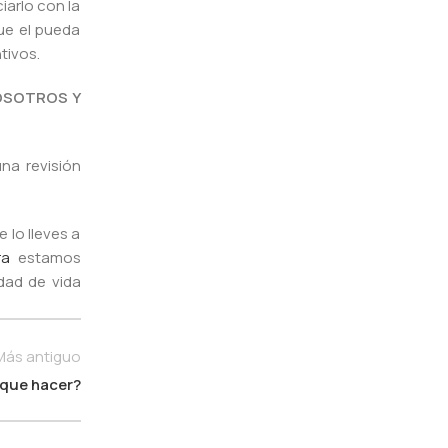
iarlo con la
ue el pueda
tivos.
NOSOTROS Y
na revisión
lo lleves a
ra
estamos
dad de vida
Más antiguo
¿que hacer?