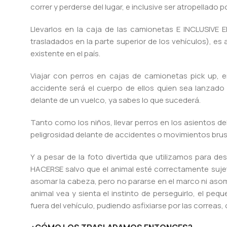
correr y perderse del lugar, e inclusive ser atropellado p
Llevarlos en la caja de las camionetas E INCLUSIVE 
trasladados en la parte superior de los vehículos), es
existente en el país.
Viajar con perros en cajas de camionetas pick up, 
accidente será el cuerpo de ellos quien sea lanzado 
delante de un vuelco, ya sabes lo que sucederá.
Tanto como los niños, llevar perros en los asientos de
peligrosidad delante de accidentes o movimientos bru
Y a pesar de la foto divertida que utilizamos para de
HACERSE salvo que el animal esté correctamente sujeto
asomar la cabeza, pero no pararse en el marco ni asoma
animal vea y sienta el instinto de perseguirlo, el pe
fuera del vehículo, pudiendo asfixiarse por las correas,