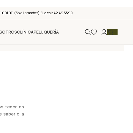
 001 011 (Solo llamadas) /
Local:
42 49 5599
SOTROS
CLÍNICA
PELUQUERÍA
os tener en
e saberlo a