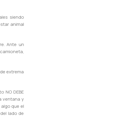
ales siendo
estar animal
re. Ante un
 camioneta,
y de extrema
ésto NO DEBE
la ventana y
 algo que el
 del lado de