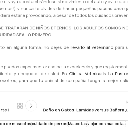
e el vaya acostumbrándose al movimiento del auto y evite asoc
sabemos!) y nunca te olvides de hacer pequeñas pausas para q
e pudiera estarle provocando, a pesar de todos los cuidados preven
I SE TRATARAN DE NIÑOS ETERNOS. LOS ADULTOS SOMOS 
RIDAD SEA LO PRIMERO.
to en alguna forma, no dejes de
llevarlo al veterinario
para u
 puedas experimentar esa bella experiencia y que regularmente 
ndiente y chequeos de salud. En
Clínica Veterinaria La Pasto
osotros, para que tu animal de compañía tenga la mejor cali
rte I
Baño en Gatos: Lamidas versus Bañera 
ado de mascotas
cuidado de perros
Mascotas
viajar con mascotas