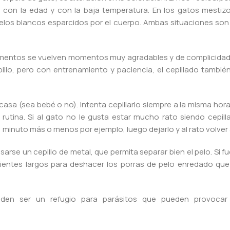
 con la edad y con la baja temperatura. En los gatos mestizos
elos blancos esparcidos por el cuerpo. Ambas situaciones son
omentos se vuelven momentos muy agradables y de complicidad
illo, pero con entrenamiento y paciencia, el cepillado también
casa (sea bebé o no). Intenta cepillarlo siempre a la misma hor
 rutina. Si al gato no le gusta estar mucho rato siendo cepil
1 minuto más o menos por ejemplo, luego dejarlo y al rato volver a
sarse un cepillo de metal, que permita separar bien el pelo. Si f
e dientes largos para deshacer los porras de pelo enredado qu
den ser un refugio para parásitos que pueden provocar