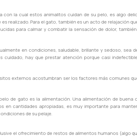
con la cual estos animalitos cuidan de su pelo, es algo deli
e es realizado. Para el gato, también es un acto de relajación 
ucidas para calmar y combatir la sensación de dolor, tambié
ualmente en condiciones, saludable, brillante y sedoso, sea de
os cuidado, hay que prestar atención porque casi indefectib
rásitos externos acostumbran ser los factores más comunes q
 pelo de gato es la alimentación. Una alimentación de buena c
ios en cantidades apropiadas, es muy importante para manten
condiciones de su pelaje.
clusive el ofrecimiento de restos de alimentos humanos (algo q