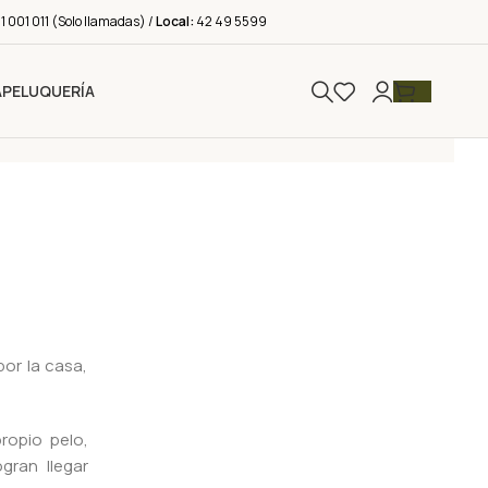
 001 011 (Solo llamadas) /
Local:
42 49 5599
A
PELUQUERÍA
or la casa,
ropio pelo,
gran llegar