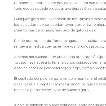
raramente aceptan, pero hay casos que por hambre no 
todo eso que puede provocar una depresión en la salud g
Cualquier gato (con excepción de los Sphynx y razas 
los cuidados que se puedan tener con el. La temperat
Cuanto más calor haga, más pelo de gato se cae.
Desde que no sea de forma exagerada, la caída de a
renueva a medida que nacen nuevos folículos pilosos, l
Además del cuidado con una buena alimentación (podrá
tu gato), es necesario tener algunos cuidados semanales
caso de gatos de pelo semilargo y largo, como el cepill
El cepillado del pelo de gato no solo mantiene el pelaj
casa, ya que al cepillar vamos sacando los que se está
heridas o parásitos en la piel de nuestro gato.
Algo que también se puede verificar cuando cepillamos e