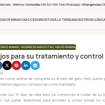
aldonado. Teléfonos:
Consultas
098 924 066 (Solo Whatsapp) /
Emergencias
091
IDADO
FARMACIA
ACCESORIOS
TODA LA TIENDA
NOSOTROS
CLÍNIC
DADO ANIMAL
,
HIGIENE DE MASCOTAS
,
SALUD ANIMAL
jos para su tratamiento y control
ato como animal de compañía es el pelo de gato. Pelo suelto p
omentamos algunos consejos de como manejarlo.
sde sus 15 días de vida ellos ya comienzan a cuidar de su p
ndo sus patas delanteras para acceder a zonas donde no lo