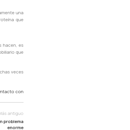
riamente una
roteína que
s hacen, es
biliario que
uchas veces
ontacto con
Más antiguo
un problema
enorme