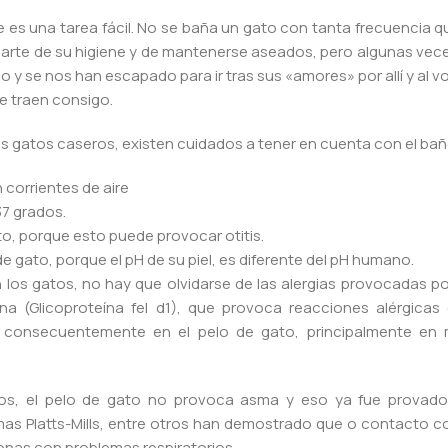
 es una tarea fácil. No se baña un gato con tanta frecuencia q
parte de su higiene y de mantenerse aseados, pero algunas vece
y se nos han escapado para ir tras sus «amores» por allí y al v
e traen consigo.
s gatos caseros, existen cuidados a tener en cuenta con el bañ
 corrientes de aire
37 grados.
ato, porque esto puede provocar otitis.
e gato, porque el pH de su piel, es diferente del pH humano.
los gatos, no hay que olvidarse de las alergias provocadas por
a (Glicoproteína fel d1), que provoca reacciones alérgicas
 y consecuentemente en el pelo de gato, principalmente e
os, el pelo de gato no provoca asma y eso ya fue provado
Thomas Platts-Mills, entre otros han demostrado que o contacto 
onas con problemas respiratorios.