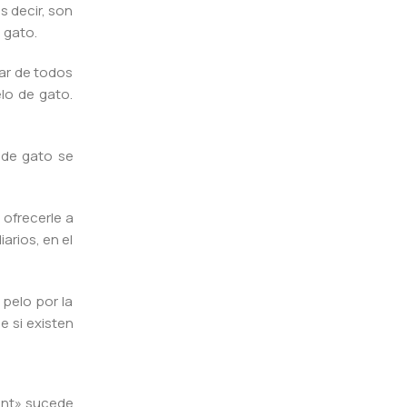
 decir, son
 gato.
ar de todos
lo de gato.
 de gato se
ofrecerle a
arios, en el
 pelo por la
e si existen
oint» sucede