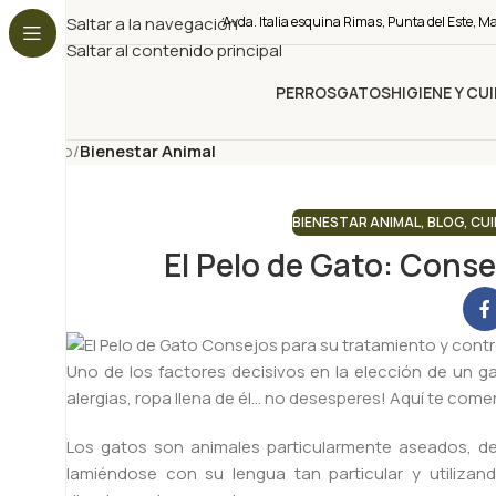
Saltar a la navegación
Avda. Italia esquina Rimas, Punta del Este, M
Saltar al contenido principal
PERROS
GATOS
HIGIENE Y CU
Nuestro Blog
Inicio
/
Bienestar Animal
BIENESTAR ANIMAL
,
BLOG
,
CUI
El Pelo de Gato: Conse
Uno de los factores decisivos en la elección de un g
alergias, ropa llena de él… no desesperes! Aquí te c
Los gatos son animales particularmente aseados, de
lamiéndose con su lengua tan particular y utiliza