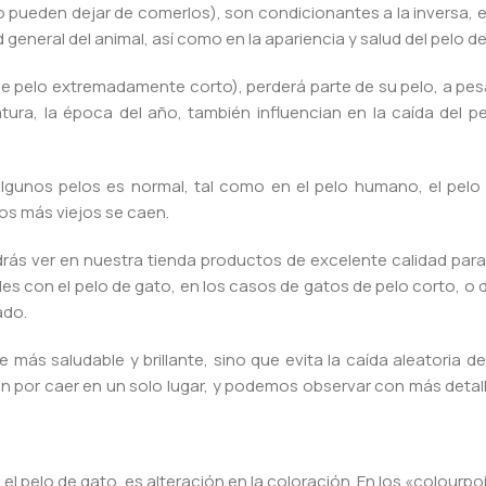
pueden dejar de comerlos), son condicionantes a la inversa, es
eneral del animal, así como en la apariencia y salud del pelo de
de pelo extremadamente corto), perderá parte de su pelo, a pes
ura, la época del año, también influencian en la caída del pe
lgunos pelos es normal, tal como en el pelo humano, el pelo
os más viejos se caen.
s ver en nuestra tienda productos de excelente calidad para 
 con el pelo de gato, en los casos de gatos de pelo corto, o di
ado.
e más saludable y brillante, sino que evita la caída aleatoria de
n por caer en un solo lugar, y podemos observar con más detall
l pelo de gato, es alteración en la coloración. En los «colourp