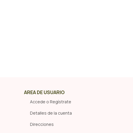
que soluciones
La esterilización de mascotas es un procedi
esencial que, además de ofrecer la acci
contraceptiva y eliminación permanente de
comportamientos del celo, también tendrá inf
directa en la prevención de varios problemas d
No dejes de conocer y derribar los mitos que ex
este sentido a continuación
Continuar Leyendo
AREA DE USUARIO
Accede o Regístrate
Detalles de la cuenta
Direcciones