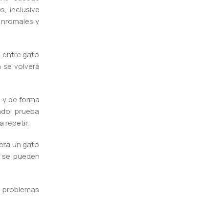
, inclusive
 nromales y
 entre gato
 se volverá
a y de forma
lado, prueba
 repetir.
uera un gato
e se pueden
 problemas