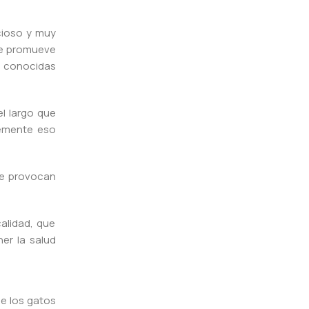
cioso y muy
que promueve
n conocidas
l largo que
lemente eso
ue provocan
alidad, que
er la salud
ue los gatos