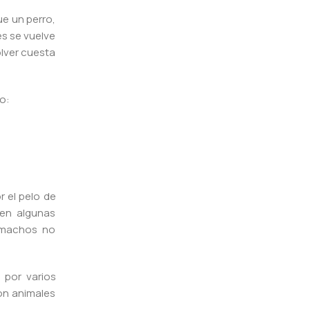
ue un perro,
s se vuelve
olver cuesta
o:
 el pelo de
 en algunas
n machos no
 por varios
con animales