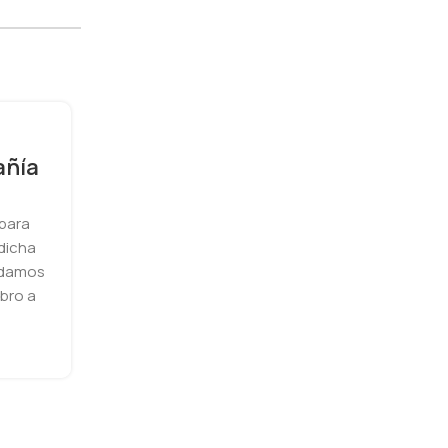
añía
 para
 dicha
yudamos
mbro a
Mitos peligrosos sobre la
esterilización de mascotas 
pueden provocar mas proble