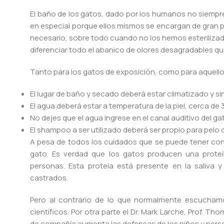
El baño de los gatos, dado por los humanos no siempre
en especial porque ellos mismos se encargan de gran 
necesario, sobre todo cuando no los hemos esterilizado 
diferenciar todo el abanico de olores desagradables qu
Tanto para los gatos de exposición, como para aquello
El lugar de baño y secado deberá estar climatizado y sin
El agua deberá estar a temperatura de la piel, cerca de 
No dejes que el agua ingrese en el canal auditivo del g
El shampoo a ser utilizado deberá ser propio para pelo d
A pesa de todos los cuidados que se puede tener con 
gato. Es verdad que los gatos producen una proteín
personas. Esta proteía está presente en la saliva
castrados.
Pero al contrario de lo que normalmente escucham
científicos. Por otra parte el Dr. Mark Larche, Prof. 
de compañía aumenta las defensas de los niños y pers